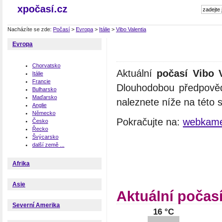
xpočasí.cz
Nacházíte se zde:
Počasí
>
Evropa
>
Itálie
>
Vibo Valentia
Evropa
Chorvatsko
Aktuální
počasí Vibo V
Itálie
Francie
Dlouhodobou předpověď
Bulharsko
Maďarsko
naleznete níže na této 
Anglie
Německo
Pokračujte na:
webkamer
Česko
Řecko
Švýcarsko
další země ...
Afrika
Asie
Aktuální počasí
Severní Amerika
16 °C