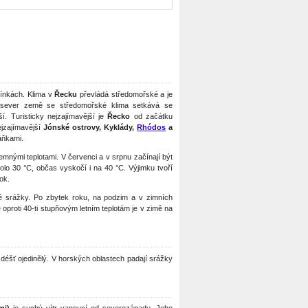
ínkách. Klima v
Řecku
převládá středomořské a je
a sever země se středomořské klima setkává se
. Turisticky nejzajímavější je
Řecko
od začátku
ejzajímavější
Jónské ostrovy, Kyklády,
Rhódos
a
áňkami.
íjemnými teplotami. V červenci a v srpnu začínají být
kolo 30 °C, občas vyskočí i na 40 °C. Výjimku tvoří
ok.
vé srážky. Po zbytek roku, na podzim a v zimních
oproti 40-ti stupňovým letním teplotám je v zimě na
 déšť ojedinělý. V horských oblastech padají srážky