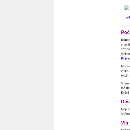
kef
Poč
Řeck
chara
střed
Veliko
Kréta
Moře v
velká,
okolí
V sev
měsící
Krétě
Déš
Nejvíc
sněhov
Vítr