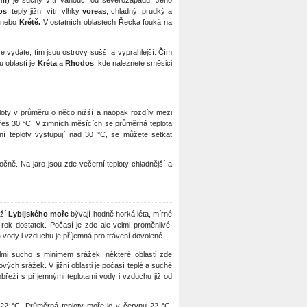
mi)
je suchý vítr vanoucí od severozápadu. Jeho
os
, teplý jižní vítr, vlhký
voreas
, chladný, prudký a
nebo
Krétě.
V ostatních oblastech Řecka fouká na
e vydáte, tím jsou ostrovy sušší a vyprahlejší. Čím
u oblastí je
Kréta
a
Rhodos
, kde naleznete směsici
loty v průměru o něco nižší a naopak rozdíly mezi
přes 30 °C. V zimních měsících se průměrná teplota
í teploty vystupují nad 30 °C, se můžete setkat
čně. Na jaro jsou zde večerní teploty chladnější a
eží
Lybijského moře
bývají hodně horká léta, mírné
ok dostatek. Počasí je zde ale velmi proměnlivé,
a vody i vzduchu je příjemná pro trávení dovolené.
velmi sucho s minimem srážek, některé oblasti zde
ých srážek. V jižní oblasti je počasí teplé a suché
břeží s příjemnými teplotami vody i vzduchu již od
22 °C. Průměrná teploty moře je v červnu 22 °C,