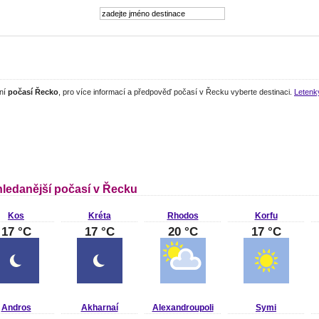
lní
počasí Řecko
, pro více informací a předpověď počasí v Řecku vyberte destinaci.
Letenk
hledanější počasí v Řecku
Kos
Kréta
Rhodos
Korfu
17 °C
17 °C
20 °C
17 °C
Andros
Akharnaí
Alexandroupoli
Symi