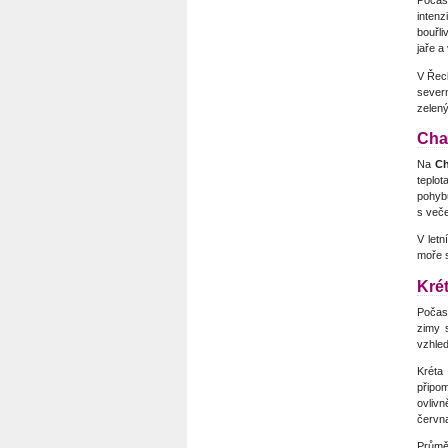
Počas
inten
bouřli
jaře a
V Řeck
severn
zelený
Chal
Na
Ch
teplot
pohyb
s veče
V letn
moře s
Kré
Počasí
zimy 
vzhled
Kréta
připom
ovlivn
června
Průmě