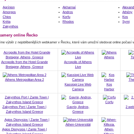
Agrínion
Akharnaí
Alexand
Amorgos
Andros
Athény
Chios
Korfu
Kos
Kréta
Rhodos
Symi
Zakynthos
amery online Řecko
íme výběr z nejoblíbenějších webkamer v Řecku, které vám umožní sledovat online počasí
Athens
Ts
Acropolis from the Hotel Grande
Acropolis of Athens
Bretagne, Athens, Greece
Live
Athens Metropolitan Area 2
The
Kassiopi Live Web
Kos
Camera
Harbor
Corfu
Zakynthos Port | Zante Town |
Gavrio, Andros,
2.web
Zakynthos Island Greece
Greece
Athen-Universität
Agios Dionysios | Zante Town |
Athen-
Zakynthos Island Greece
Kifissia.