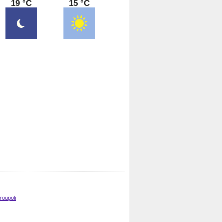
19 °C
15 °C
roupoli