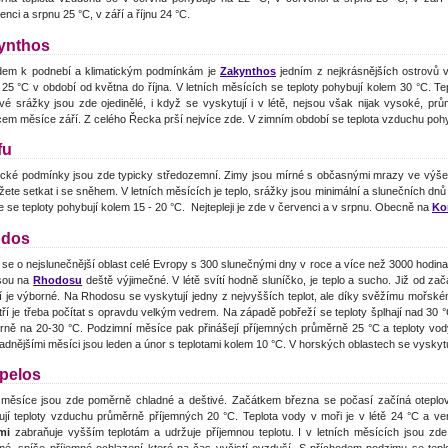
enci a srpnu 25 °C, v září a říjnu 24 °C.
ynthos
dem k podnebí a klimatickým podmínkám je
Zakynthos
jedním z nejkrásnějších ostrovů v
25 °C v období od května do října. V letních měsících se teploty pohybují kolem 30 °C. Te
vé srážky jsou zde ojedinělé, i když se vyskytují i v létě, nejsou však nijak vysoké, 
em měsíce září. Z celého Řecka prší nejvíce zde. V zimním období se teplota vzduchu pohyb
fu
tické podmínky jsou zde typicky středozemní. Zimy jsou mírné s občasnými mrazy ve výše
ete setkat i se sněhem. V letních měsících je teplo, srážky jsou minimální a slunečních dnů 
e se teploty pohybují kolem 15 - 20 °C. Nejtepleji je zde v červenci a v srpnu. Obecně na
Ko
dos
se o nejslunečnější oblast celé Evropy s 300 slunečnými dny v roce a více než 3000 hodina
jsou na
Rhodosu
deště výjimečné. V létě svítí hodně sluníčko, je teplo a sucho. Již od z
í je výborné. Na Rhodosu se vyskytují jedny z nejvyšších teplot, ale díky svěžímu mořsk
ří je třeba počítat s opravdu velkým vedrem. Na západě pobřeží se teploty šplhají nad 30 °C
rně na 20-30 °C. Podzimní měsíce pak přinášejí příjemných průměrně 25 °C a teploty vody
adnějšími měsíci jsou leden a únor s teplotami kolem 10 °C. V horských oblastech se vyskyt
pelos
 měsíce jsou zde poměrně chladné a deštivé. Začátkem března se počasí začíná oteplov
jí teploty vzduchu průměrně příjemných 20 °C. Teplota vody v moři je v létě 24 °C a ven
emi
zabraňuje vyšším teplotám a udržuje příjemnou teplotu. I v letních měsících jsou z