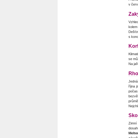
v červ
Zak
Vzhle
kolem 
Dešťo
s konc
Kor
Klima
se můž
Na jař
Rho
Jedná 
října 
počas
bezvět
průmě
Nejchl
Sko
Zimní
dosahu
Melt