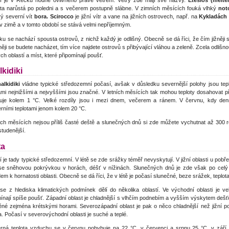
í je v Řecku hodně ovlivněno právě větrem. Větry zde mají své názvy.
Etesios (melte
zita narůstá po poledni a s večerem postupně slábne. V zimních měsících fouká vlhký
not
vý severní vít
bora.
Scirocco
je jižní vítr a vane na jižních ostrovech, např. na
Kykladách
 v zimě a v tomto období se stává velmi nepříjemným.
u se nachází spousta ostrovů, z nichž každý je odlišný. Obecně se dá říci, že čím jižněji s
ěji se budete nacházet, tím více najdete ostrovů s přibývající vláhou a zeleně. Zcela odlišno
ch oblastí a míst, které připomínají poušť.
kidiki
alkidiki
vládne typické středozemní počasí, avšak v důsledku severnější polohy jsou tep
ami nejnižšími a nejvyššími jsou značné. V letních měsících tak mohou teploty dosahovat 
uje kolem 1 °C. Velké rozdíly jsou i mezi dnem, večerem a ránem. V červnu, kdy denn
rními teplotami jenom kolem 20 °C.
ích měsících nejsou příliš časté deště a slunečných dnů si zde můžete vychutnat až 300 ro
tudenější.
ta
 je tady typické středozemní. V létě se zde srážky téměř nevyskytují. V jižní oblasti u pobř
se sněhovou pokrývkou v horách, déšť v nížinách. Slunečných dnů je zde však po celý r
em k hornatosti oblasti. Obecně se dá říci, že v létě je počasí slunečné, beze srážek, teplot
 se z hlediska klimatických podmínek dělí do několika oblastí. Ve východní oblasti je 
ínají spíše poušť. Západní oblast je chladnější s vlhčím podnebím a vyšším výskytem dešťov
ěné zejména krétskými horami. Severozápadní oblast je pak o něco chladnější než jižní po
. Počasí v severovýchodní oblasti je suché a teplé.
rná teplota vzduchu se v červnu pohybuje na 22 °C, v červenci a srpnu 25 °C, v září 