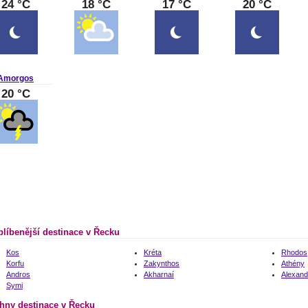
24 °C
18 °C
17 °C
20 °C
Amorgos
20 °C
blíbenější destinace v Řecku
Kos
Kréta
Rhodos
Korfu
Zakynthos
Athény
Andros
Akharnaí
Alexand
Symi
hny destinace v Řecku