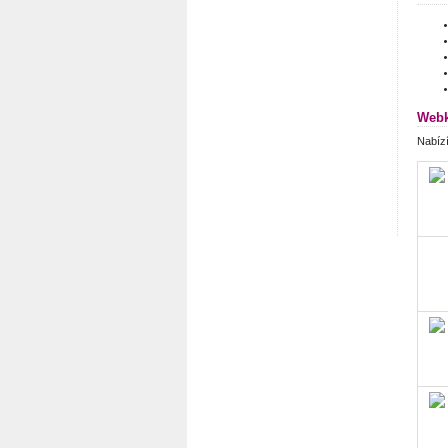
Webk
Nabíz