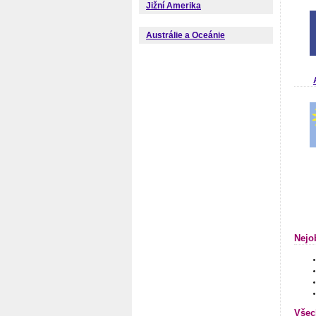
Jižní Amerika
Austrálie a Oceánie
Nejo
Všec