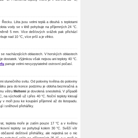
 Řecku. Léta jsou velmi teplá a dlouhá s teplotami
plota vody se v létě pohybuje na příjemných 24 °C.
průměrně 5 mm. Více dešťových srážek pak přichází
uje nad 10 °C, více prší a je vlhko.
 se nacházejících oblastech. V horských oblastech
je dostatek. Výjimkou však nejsou ani teploty 40 °C.
rfu
panuje velmi nevyzpytatelné ostrovní počasí.
mi slunečního svitu. Od poloviny května do poloviny
ačátku jara do konce podzimu je obloha bezmračná a
ému větru
Meltemi
je dovolená snesitelná. V případě
, na východě už i přes 40 °C. Noční teploty klesají
 v moři jsou ke koupání příjemné až do listopadu.
ují i sněhové přeháňky.
at, teplota moře je zatím pouze 17 °C a v květnu
kovní teploty se pohybují kolem 30 °C. Svěží vítr
de občasné dešťové přeháňky, ale nejedná se o nic