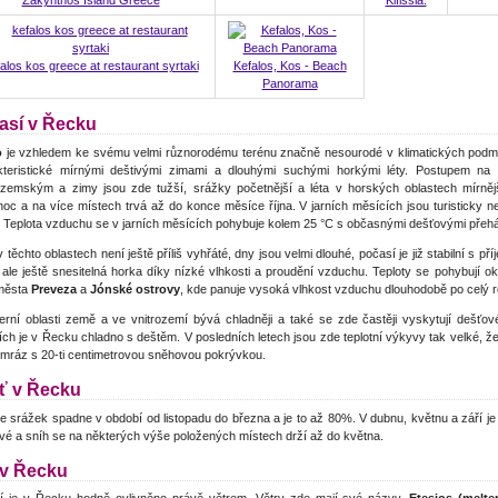
alos kos greece at restaurant syrtaki
Kefalos, Kos - Beach
Panorama
así v Řecku
o
je vzhledem ke svému velmi různorodému terénu značně nesourodé v klimatických podm
kteristické mírnými deštivými zimami a dlouhými suchými horkými léty. Postupem n
ozemským a zimy jsou zde tužší, srážky početnější a léta v horských oblastech mírnější
noc a na více místech trvá až do konce měsíce října. V jarních měsících jsou turisticky n
.
Teplota vzduchu se v jarních měsících pohybuje kolem 25 °C s občasnými dešťovými přeh
 těchto oblastech není ještě příliš vyhřáté, dny jsou velmi dlouhé, počasí je již stabilní s př
 ale ještě snesitelná horka díky nízké vlhkosti a proudění vzduchu. Teploty se pohybují o
 města
Preveza
a
Jónské ostrovy
, kde panuje vysoká vlhkost vzduchu dlouhodobě po celý r
erní oblasti země a ve vnitrozemí bývá chladněji a také se zde častěji vyskytují dešťo
ch je v Řecku chladno s deštěm. V posledních letech jsou zde teplotní výkyvy tak velké, že 
mráz s 20-ti centimetrovou sněhovou pokrývkou.
ť v Řecku
e srážek spadne v období od listopadu do března a je to až 80%. V dubnu, květnu a září je
é a sníh se na některých výše položených místech drží až do května.
 v Řecku