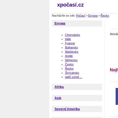
xpočasí.cz
Nacházíte se zde:
Počasí
>
Evropa
>
Řecko
Evropa
Aktuá
Chorvatsko
Itálie
Francie
Bulharsko
Maďarsko
Anglie
Německo
Česko
Řecko
Nej
Švýcarsko
další země ...
Afrika
Asie
Severní Amerika