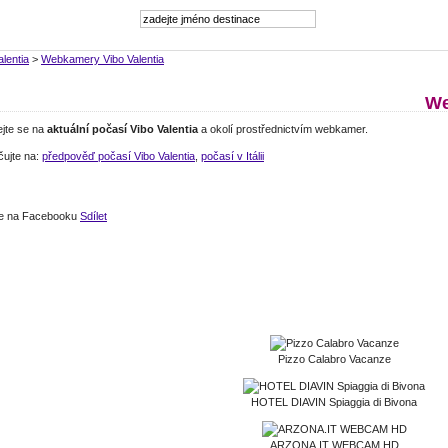
alentia
>
Webkamery Vibo Valentia
We
ejte se na
aktuální počasí Vibo Valentia
a okolí prostřednictvím webkamer.
čujte na:
předpověď počasí Vibo Valentia
,
počasí v Itálii
jte na Facebooku
Sdílet
Pizzo Calabro Vacanze
HOTEL DIAVIN Spiaggia di Bivona
ARZONA.IT WEBCAM HD