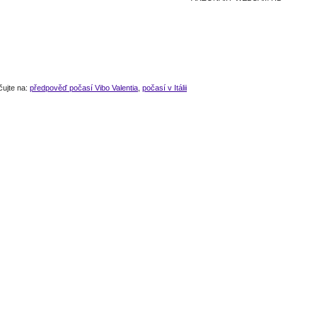
čujte na:
předpověď počasí Vibo Valentia
,
počasí v Itálii