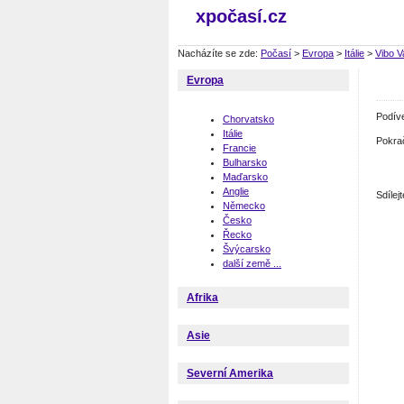
xpočasí.cz
Nacházíte se zde:
Počasí
>
Evropa
>
Itálie
>
Vibo V
Evropa
Podív
Chorvatsko
Itálie
Pokra
Francie
Bulharsko
Maďarsko
Anglie
Sdíle
Německo
Česko
Řecko
Švýcarsko
další země ...
Afrika
Asie
Severní Amerika