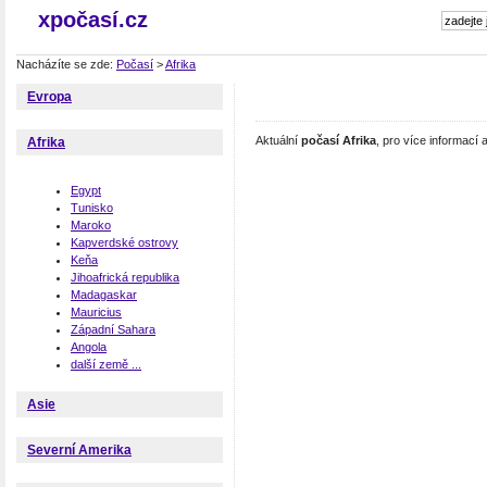
xpočasí.cz
Nacházíte se zde:
Počasí
>
Afrika
Evropa
Aktuální
počasí Afrika
, pro více informací
Afrika
Egypt
Tunisko
Maroko
Kapverdské ostrovy
Keňa
Jihoafrická republika
Madagaskar
Mauricius
Západní Sahara
Angola
další země ...
Asie
Severní Amerika