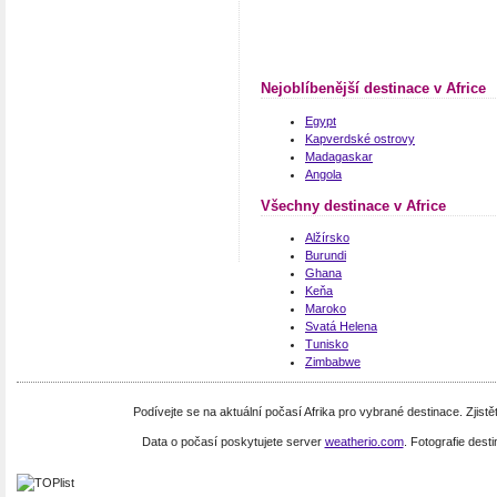
Nejoblíbenější destinace v Africe
Egypt
Kapverdské ostrovy
Madagaskar
Angola
Všechny destinace v Africe
Alžírsko
Burundi
Ghana
Keňa
Maroko
Svatá Helena
Tunisko
Zimbabwe
Podívejte se na aktuální počasí Afrika pro vybrané destinace. Zjistě
Data o počasí poskytujete server
weatherio.com
. Fotografie dest