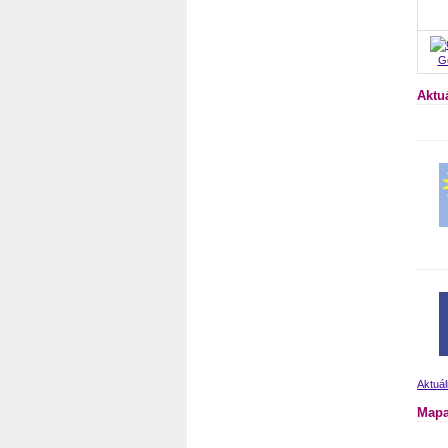
Go
Aktuá
Aktuál
Mapa 