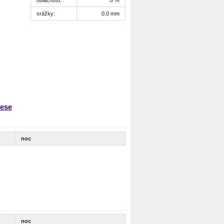
srážky:
0.0 mm
rese
noc
noc