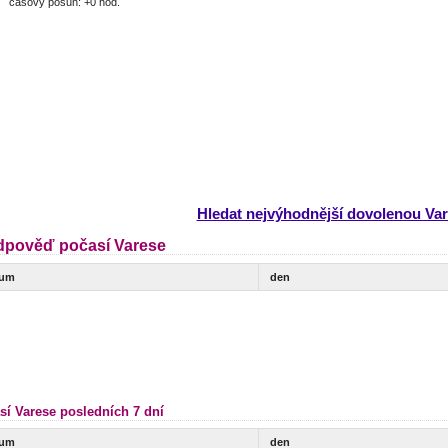
časový posun: +0 hod.
Hledat nejvýhodnější dovolenou Va
dpověď počasí Varese
tum
den
sí Varese posledních 7 dní
tum
den