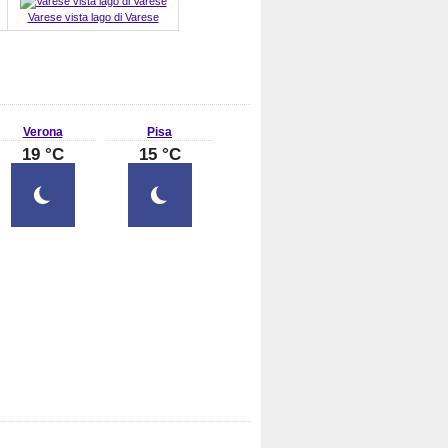
Varese vista lago di Varese
Verona
Pisa
19 °C
15 °C