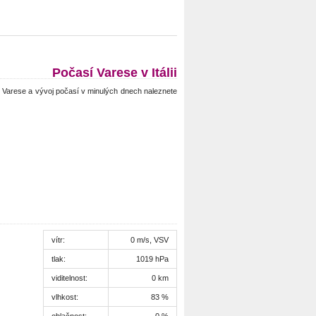
Počasí Varese v Itálii
Varese a vývoj počasí v minulých dnech naleznete
vítr:
0 m/s, VSV
tlak:
1019 hPa
viditelnost:
0 km
vlhkost:
83 %
oblačnost:
0 %