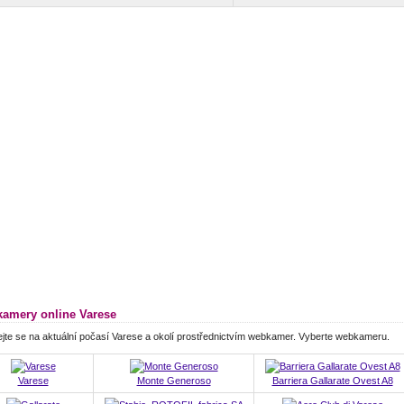
amery online Varese
jte se na aktuální počasí Varese a okolí prostřednictvím webkamer. Vyberte webkameru.
Varese
Monte Generoso
Barriera Gallarate Ovest A8