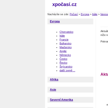
xpočasí.cz
Nacházíte se zde:
Počasí
>
Evropa
>
Itálie
>
Vares
Evropa
Aktuá
Chorvatsko
níže n
Itálie
Francie
Pokra
Bulharsko
Maďarsko
Anglie
Německo
Česko
Řecko
Švýcarsko
další země ...
Akt
Afrika
Asie
Severní Amerika
m