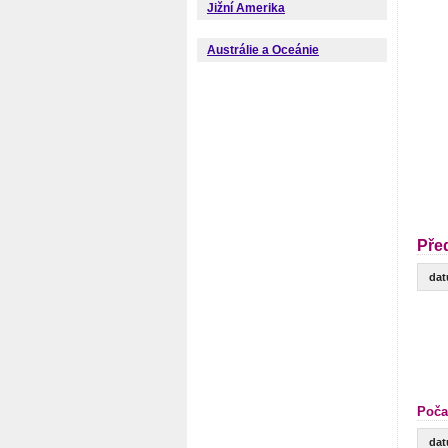
Jižní Amerika
Austrálie a Oceánie
Pře
da
Poča
da