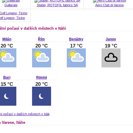
Gallarate
Stabio, ROTOFIL fabrics SA
Aero Club di Varese
lf Lugano, Ticino
lní počasí v dalších městech v Itálii
Milán
Řím
Benátky
Janov
20 °C
20 °C
17 °C
19 °C
Bari
Rimini
15 °C
20 °C
ní počasí v dalších městech v Itálii
.
Varese, Itálie