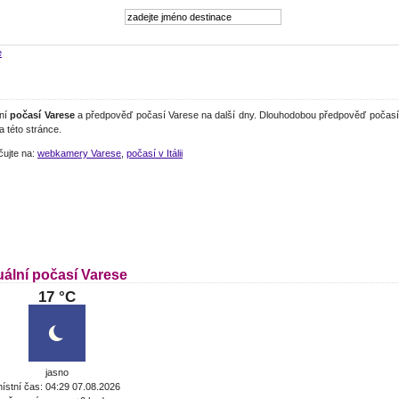
e
lní
počasí Varese
a předpověď počasí Varese na další dny. Dlouhodobou předpověď počasí 
a této stránce.
čujte na:
webkamery Varese
,
počasí v Itálii
uální počasí Varese
17 °C
jasno
ístní čas: 04:29 07.08.2026