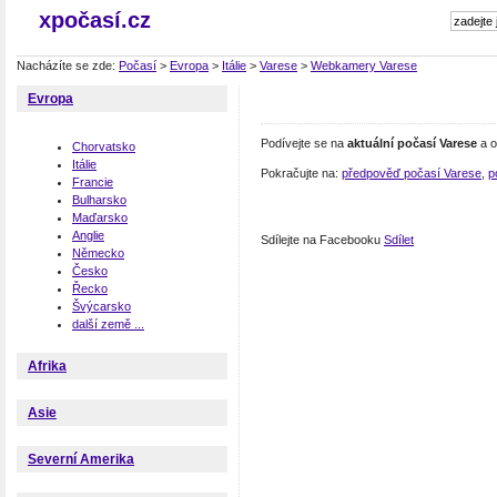
xpočasí.cz
Nacházíte se zde:
Počasí
>
Evropa
>
Itálie
>
Varese
>
Webkamery Varese
Evropa
Podívejte se na
aktuální počasí Varese
a o
Chorvatsko
Itálie
Pokračujte na:
předpověď počasí Varese
,
p
Francie
Bulharsko
Maďarsko
Anglie
Sdílejte na Facebooku
Sdílet
Německo
Česko
Řecko
Švýcarsko
další země ...
Afrika
Asie
Severní Amerika