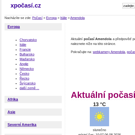
xpočasí.cz
Nacházíte se zde:
Počasí
>
Evropa
>
Itálie
>
Amendola
Evropa
Aktuální
počasí Amendola
a předpověď po
Chorvatsko
naleznete níže na této stránce.
Itálie
Francie
Pokračujte na:
webkamery Amendola
,
počasí
Bulharsko
Maďarsko
Anglie
Německo
Česko
Řecko
Švýcarsko
další země ...
Aktuální počas
Afrika
13 °C
Asie
Severní Amerika
slunečno
místní čas: 10:07 06.08.2026