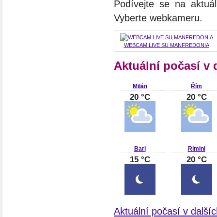
Podívejte se na aktuá
Vyberte webkameru.
WEBCAM LIVE SU MANFREDONIA
Aktuální počasí v d
Milán
Řím
20 °C
20 °C
Bari
Rimini
15 °C
20 °C
Aktuální počasí v dalšíc