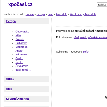
xpočasí.cz
Nacházíte se zde:
Počasí
>
Evropa
>
Itálie
>
Amendola
>
Webkamery Amendola
Evropa
Podívejte se na
aktuální počasí Amendol
Chorvatsko
Itálie
Pokračujte na:
předpověď počasí Amendola
Francie
Bulharsko
Maďarsko
Anglie
Sdílejte na Facebooku
Sdílet
Německo
Česko
Řecko
Švýcarsko
další země ...
Afrika
Asie
Severní Amerika