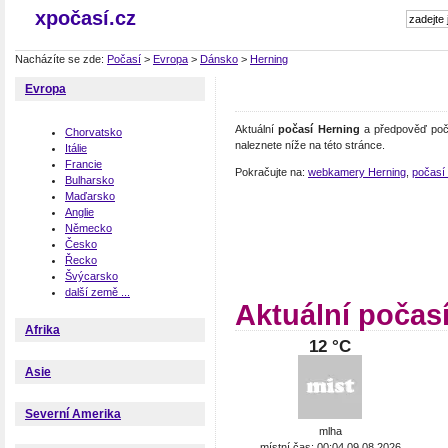
xpočasí.cz
Nacházíte se zde:
Počasí
>
Evropa
>
Dánsko
>
Herning
Evropa
Aktuální
počasí Herning
a předpověď poča
Chorvatsko
naleznete níže na této stránce.
Itálie
Francie
Pokračujte na:
webkamery Herning
,
počasí
Bulharsko
Maďarsko
Anglie
Německo
Česko
Řecko
Švýcarsko
další země ...
Aktuální počas
Afrika
12 °C
Asie
Severní Amerika
mlha
místní čas: 00:04 09.08.2026