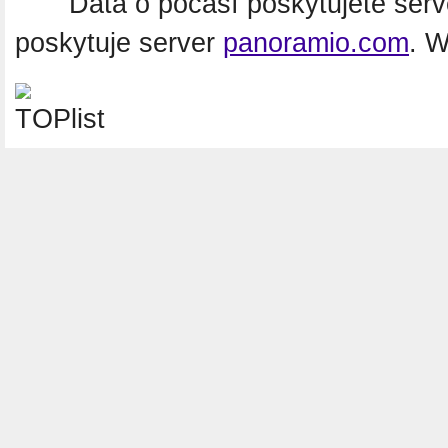
Data o počasí poskytujete ser
poskytuje server
panoramio.com
. 