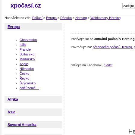
xpočasí.cz
Nacházíte se zde:
Počasí
>
Evropa
>
Dánsko
>
Herning
>
Webkamery Herning
Evropa
Podívejte se na
aktuální počasí v Hernin
Chorvatsko
Itálie
Pokračujte na:
předpověď počasí Herning
,
Francie
Bulharsko
Maďarsko
Anglie
Sdílejte na Facebooku
Sdílet
Německo
Česko
Řecko
Švýcarsko
další země ...
Afrika
Asie
Severní Amerika
He