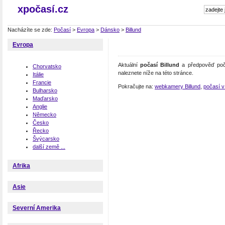
xpočasí.cz
Nacházíte se zde:
Počasí
>
Evropa
>
Dánsko
>
Billund
Evropa
Aktuální
počasí Billund
a předpověď poča
Chorvatsko
naleznete níže na této stránce.
Itálie
Francie
Pokračujte na:
webkamery Billund
,
počasí 
Bulharsko
Maďarsko
Anglie
Německo
Česko
Řecko
Švýcarsko
další země ...
Afrika
Asie
Severní Amerika