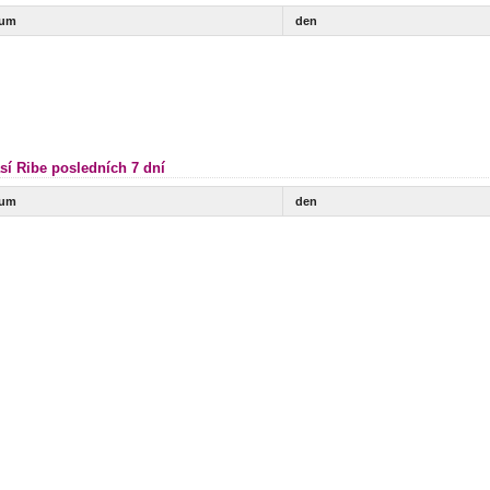
tum
den
sí Ribe posledních 7 dní
tum
den