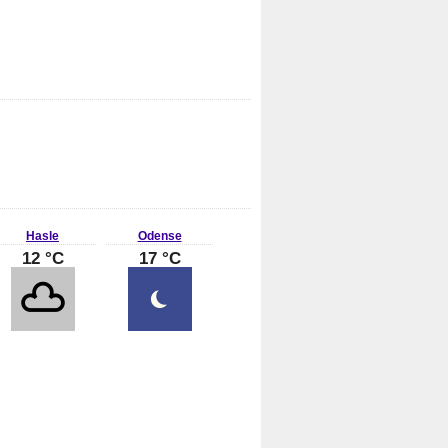
Hasle
Odense
12 °C
17 °C