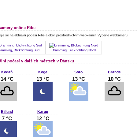
amery online Ribe
jte se na aktuální počasí Ribe a okolí prostřednictvím webkamer. Vyberte webkameru.
amming, Blickrichtung Süd
Bramming, Blickrichtung Nord
ální počasí v dalších městech v Dánsku
Kodaň
Koge
Soro
Brande
14 °C
13 °C
13 °C
10 °C
Billund
Karup
7 °C
12 °C