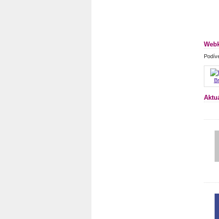
Webk
Podíve
Br
Aktu