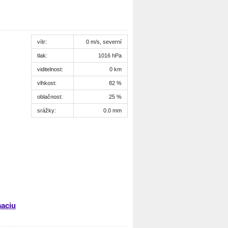
vítr:
0 m/s, severní
tlak:
1016 hPa
viditelnost:
0 km
vlhkost:
82 %
oblačnost:
25 %
srážky:
0.0 mm
maciu