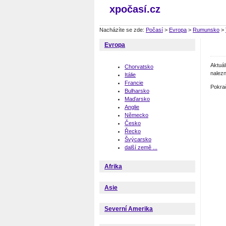
xpočasí.cz
Nacházíte se zde:
Počasí
>
Evropa
>
Rumunsko
>
Evropa
Aktuá
Chorvatsko
nalezn
Itálie
Francie
Pokra
Bulharsko
Maďarsko
Anglie
Německo
Česko
Řecko
Švýcarsko
další země ...
Afrika
Asie
Severní Amerika