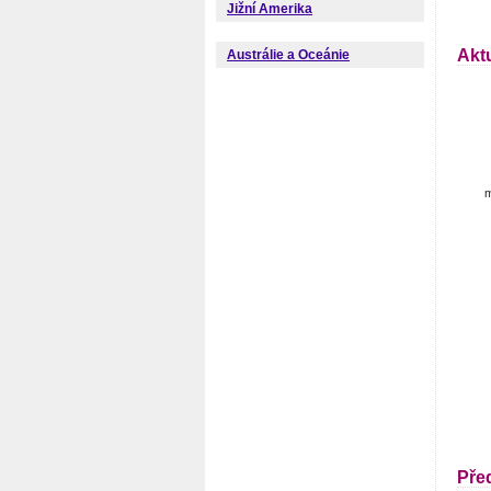
Jižní Amerika
Akt
Austrálie a Oceánie
m
Pře