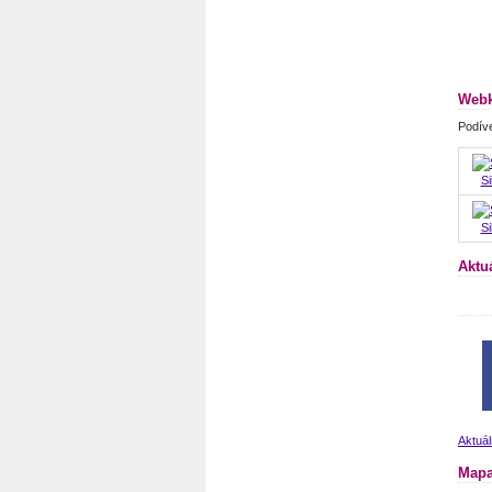
Webk
Podíve
Si
Si
Aktu
Aktuá
Mapa