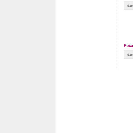
da
Poča
da