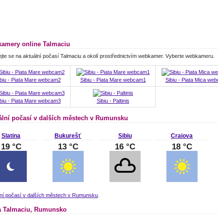
amery online Talmaciu
jte se na aktuální počasí Talmaciu a okolí prostřednictvím webkamer. Vyberte webkameru.
biu - Piata Mare webcam2
Sibiu - Piata Mare webcam1
Sibiu - Piata Mica we
biu - Piata Mare webcam3
Sibiu - Paltinis
ální počasí v dalších městech v Rumunsku
Slatina
Bukurešť
Sibiu
Craiova
19 °C
13 °C
16 °C
18 °C
lní počasí v dalších městech v Rumunsku
.
 Talmaciu, Rumunsko