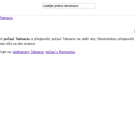
Talmaciu
lní
počasí Talmaciu
a předpověď počasí Talmaciu na další dny. Dlouhodobou předpověď 
ete níže na této stránce.
čujte na:
webkamery Talmaciu
,
počasí v Rumunsku