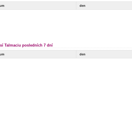
tum
den
sí Talmaciu posledních 7 dní
tum
den