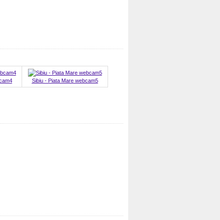
bcam4
Sibiu - Piata Mare webcam5