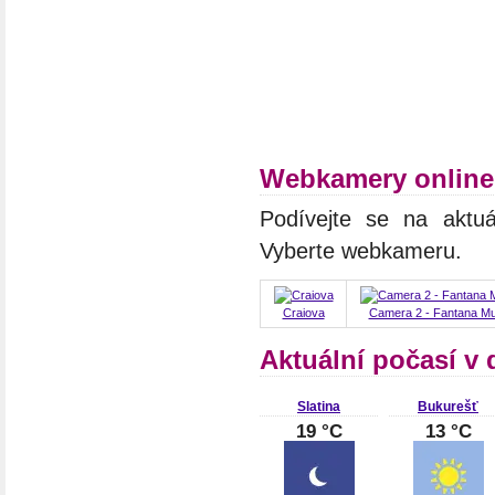
Webkamery online
Podívejte se na aktuá
Vyberte webkameru.
Craiova
Camera 2 - Fantana Mu
Aktuální počasí v
Slatina
Bukurešť
19 °C
13 °C