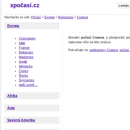
xpočasí.cz
Nacházíte se zde:
Počasí
>
Evropa
>
Rumunsko
>
Craiova
Evropa
Aktuální
počasí Craiova
a předpověď poč
Chorvatsko
naleznete níže na této stránce.
Itálie
Francie
Pokračujte na:
webkamery Craiova
,
počasí
Bulharsko
Maďarsko
Anglie
Německo
Česko
Řecko
Švýcarsko
další země ...
Afrika
Asie
Severní Amerika