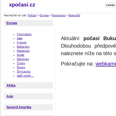
xpočasí.cz
Nacházíte se zde:
Počasí
>
Evropa
>
Rumunsko
>
Bukurešť
Evropa
Chorvatsko
Aktuální
počasí Buku
Itálie
Francie
Dlouhodobou předpově
Bulharsko
Maďarsko
naleznete níže na této 
Anglie
Německo
Pokračujte na:
webkame
Česko
Řecko
Švýcarsko
další země ...
Afrika
Asie
Severní Amerika