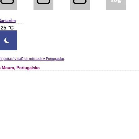
Santarém
25 °C
ní počasí v dalších městech v Portugalsku
.
 Moura, Portugalsko