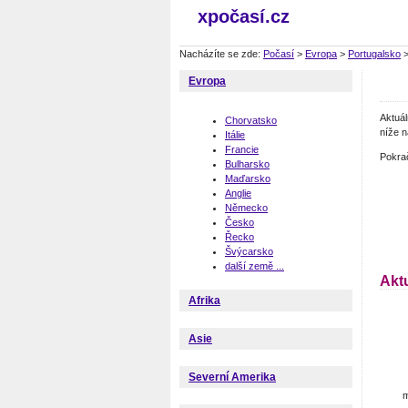
xpočasí.cz
Nacházíte se zde:
Počasí
>
Evropa
>
Portugalsko
Evropa
Aktuá
Chorvatsko
níže n
Itálie
Francie
Pokra
Bulharsko
Maďarsko
Anglie
Německo
Česko
Řecko
Švýcarsko
další země ...
Akt
Afrika
Asie
Severní Amerika
m