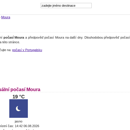
>
Moura
lní
počasí Moura
a předpověď počasí Moura na další dny. Dlouhodobou předpověď počasí 
a této stránce.
čujte na:
počasí v Portugalsku
uální počasí Moura
19 °C
jasno
ístní čas: 14:42 06.08.2026