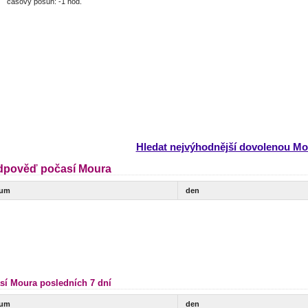
časový posun: -1 hod.
Hledat nejvýhodnější dovolenou Mo
dpověď počasí Moura
tum
den
sí Moura posledních 7 dní
tum
den