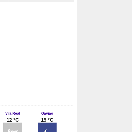
Vila Real
Gaviao
12 °C
15 °C