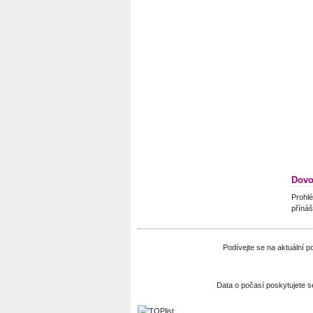
Dovo
Prohlé
přínáš
Podívejte se na aktuální 
Data o počasí poskytujete 