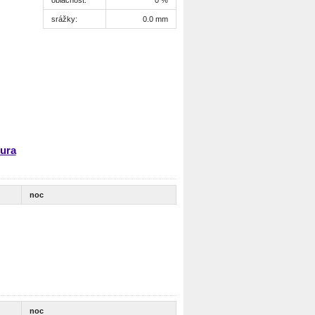
srážky:
0.0 mm
ura
noc
noc