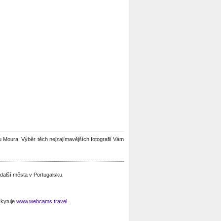
nou Moura. Výběr těch nejzajímavějších fotografií Vám
další města v Portugalsku.
kytuje
www.webcams.travel
.