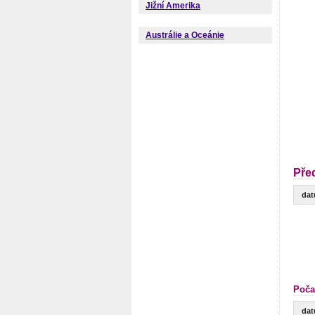
Jižní Amerika
Austrálie a Oceánie
Pře
da
Poča
da