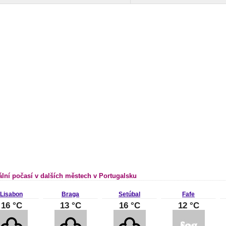
ální počasí v dalších městech v Portugalsku
Lisabon
Braga
Setúbal
Fafe
16 °C
13 °C
16 °C
12 °C