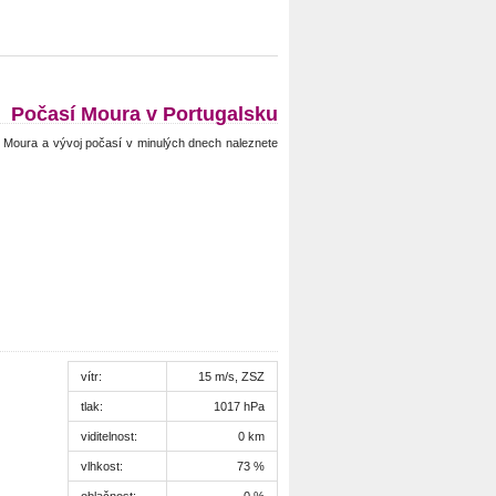
Počasí Moura v Portugalsku
Moura a vývoj počasí v minulých dnech naleznete
vítr:
15 m/s, ZSZ
tlak:
1017 hPa
viditelnost:
0 km
vlhkost:
73 %
oblačnost:
0 %