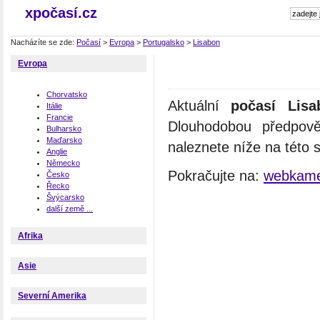
xpočasí.cz
Nacházíte se zde:
Počasí
>
Evropa
>
Portugalsko
>
Lisabon
Evropa
Chorvatsko
Aktuální
počasí Lisa
Itálie
Francie
Dlouhodobou předpov
Bulharsko
Maďarsko
naleznete níže na této 
Anglie
Německo
Pokračujte na:
webkame
Česko
Řecko
Švýcarsko
další země ...
Afrika
Asie
Severní Amerika