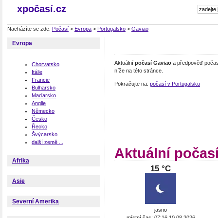
xpočasí.cz
Nacházíte se zde:
Počasí
>
Evropa
>
Portugalsko
>
Gaviao
Evropa
Aktuální
počasí Gaviao
a předpověď počasí
Chorvatsko
níže na této stránce.
Itálie
Francie
Pokračujte na:
počasí v Portugalsku
Bulharsko
Maďarsko
Anglie
Německo
Česko
Řecko
Švýcarsko
další země ...
Aktuální počas
Afrika
15 °C
Asie
Severní Amerika
jasno
místní čas: 07:16 10.08.2026