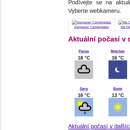
Podívejte se na aktuá
Vyberte webkameru.
Dangaster Campingplatz
bfa Ol
Aktuální počasí v
Pasov
Mnichov
18 °C
16 °C
Gera
Bonn
16 °C
13 °C
Aktuální počasí v dalš