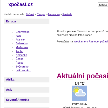
xpočasí.cz
Nacházíte se zde:
Počasí
>
Evropa
>
Německo
>
Rastede
Evropa
Aktuální
počasí Rastede
a předpověď poč
Chorvatsko
naleznete níže na této stránce.
Itálie
Francie
Pokračujte na:
webkamery Rastede
,
počas
Bulharsko
Maďarsko
Anglie
Německo
Česko
Řecko
Švýcarsko
další země ...
Aktuální počas
Afrika
14 °C
Asie
Severní Amerika
Partly cloudy
místní čas: 03:26 07.08.2026