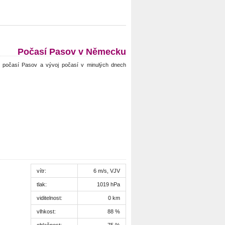
Počasí Pasov v Německu
 počasí Pasov a vývoj počasí v minulých dnech
vítr:
6 m/s, VJV
tlak:
1019 hPa
viditelnost:
0 km
vlhkost:
88 %
oblačnost:
75 %