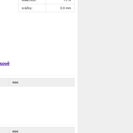
srážky:
0.0 mm
asově
noc
noc