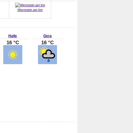
Wernstein am Inn
Halle
Gera
16 °C
16 °C