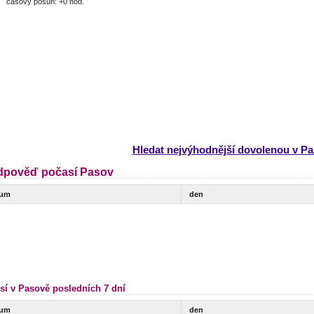
časový posun: +0 hod.
Hledat nejvýhodnější dovolenou v P
dpověď počasí Pasov
tum
den
sí v Pasově posledních 7 dní
tum
den