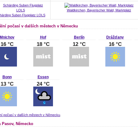
Waldkirchen, Bayerischer Wald, Marktplatz
härding Suben Flugplatz LOLS
ální počasí v dalších městech v Německu
Mnichov
Hof
Berlín
Drážďany
16 °C
18 °C
12 °C
16 °C
Bonn
Essen
13 °C
24 °C
lní počasí v dalších městech v Německu
.
 Pasov, Německo