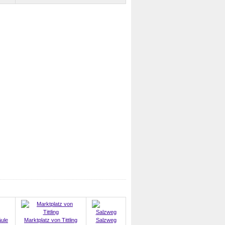
äule
Marktplatz von Tittling
Salzweg