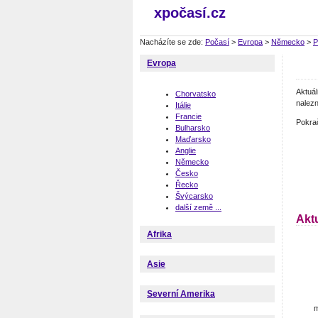
xpočasí.cz
Nacházíte se zde:
Počasí
>
Evropa
>
Německo
>
P
Evropa
Aktuá
Chorvatsko
nalezn
Itálie
Francie
Pokra
Bulharsko
Maďarsko
Anglie
Německo
Česko
Řecko
Švýcarsko
další země ...
Akt
Afrika
Asie
Severní Amerika
m