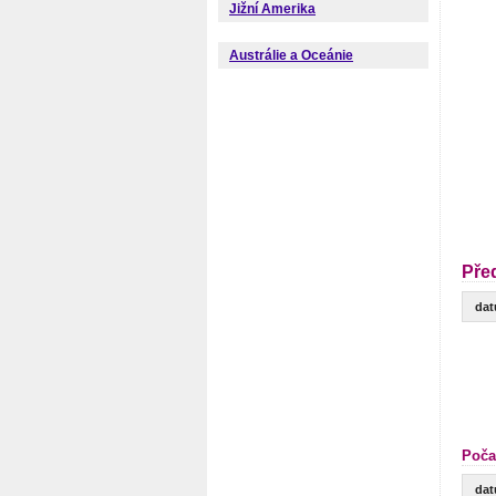
Jižní Amerika
Austrálie a Oceánie
Pře
da
Poča
da