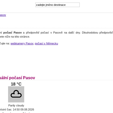
asov
lní
počasí Pasov
a předpověď počasí v Pasově na další dny. Dlouhodobou předpověď
ete níže na této stránce.
čujte na:
webkamery Pasov
,
počasí v Německu
uální počasí Pasov
18 °C
Partly cloudy
ístní čas: 14:50 09.08.2026