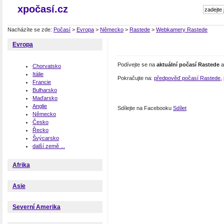
xpočasí.cz
Nacházíte se zde:
Počasí
>
Evropa
>
Německo
>
Rastede
>
Webkamery Rastede
Evropa
Podívejte se na
aktuální počasí Rastede
a
Chorvatsko
Itálie
Pokračujte na:
předpověď počasí Rastede
,
Francie
Bulharsko
Maďarsko
Anglie
Sdílejte na Facebooku
Sdílet
Německo
Česko
Řecko
Švýcarsko
další země ...
Afrika
Asie
Severní Amerika