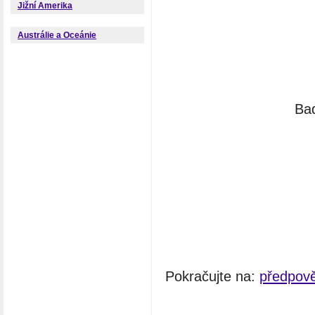
Jižní Amerika
Austrálie a Oceánie
Ba
Pokračujte na:
předpov