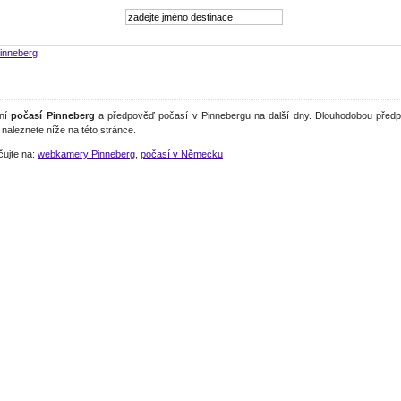
inneberg
lní
počasí Pinneberg
a předpověď počasí v Pinnebergu na další dny. Dlouhodobou předp
naleznete níže na této stránce.
čujte na:
webkamery Pinneberg
,
počasí v Německu