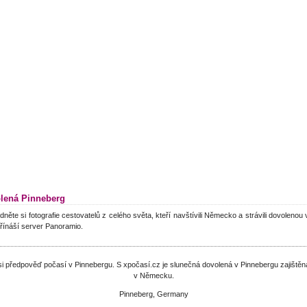
lená Pinneberg
dněte si fotografie cestovatelů z celého světa, kteří navštívili Německo a strávili dovolenou
řínáší server Panoramio.
e si předpověď počasí v Pinnebergu. S xpočasí.cz je slunečná dovolená v Pinnebergu zajišt
v Německu.
Pinneberg, Germany