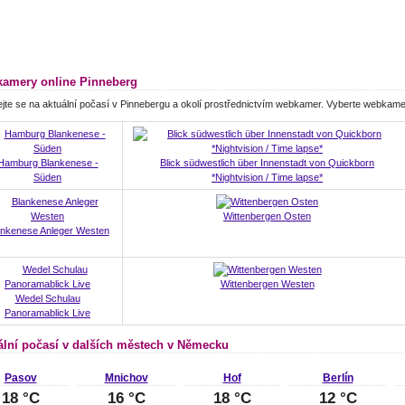
amery online Pinneberg
jte se na aktuální počasí v Pinnebergu a okolí prostřednictvím webkamer. Vyberte webkame
Hamburg Blankenese -
Blick südwestlich über Innenstadt von Quickborn
Süden
*Nightvision / Time lapse*
Wittenbergen Osten
ankenese Anleger Westen
Wittenbergen Westen
Wedel Schulau
Panoramablick Live
ální počasí v dalších městech v Německu
Pasov
Mnichov
Hof
Berlín
18 °C
16 °C
18 °C
12 °C