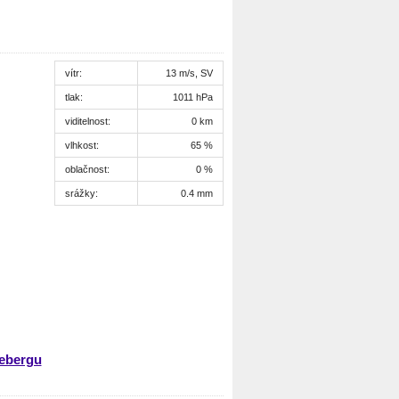
vítr:
13 m/s, SV
tlak:
1011 hPa
viditelnost:
0 km
vlhkost:
65 %
oblačnost:
0 %
srážky:
0.4 mm
nebergu