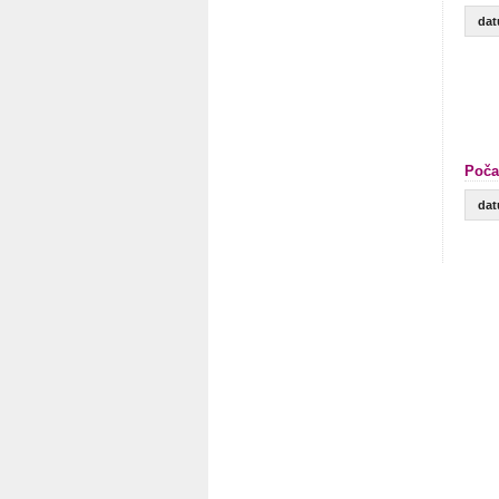
da
Poča
da