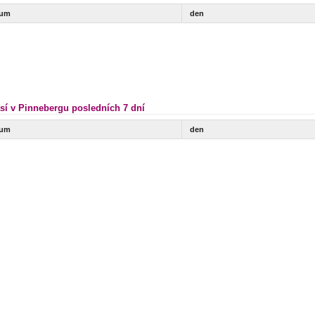
tum
den
sí v Pinnebergu posledních 7 dní
tum
den