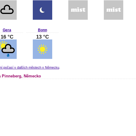
Gera
Bonn
16 °C
13 °C
lní počasí v dalších městech v Německu
.
 Pinneberg, Německo