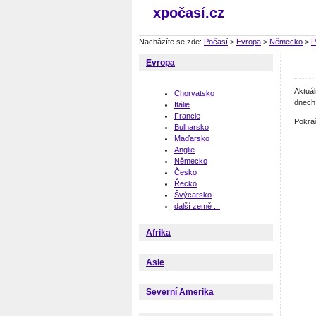
xpočasí.cz
Nacházíte se zde:
Počasí
>
Evropa
>
Německo
>
P
Evropa
Aktuá
Chorvatsko
dnech 
Itálie
Francie
Pokra
Bulharsko
Maďarsko
Anglie
Německo
Česko
Řecko
Švýcarsko
další země ...
Afrika
Asie
Severní Amerika