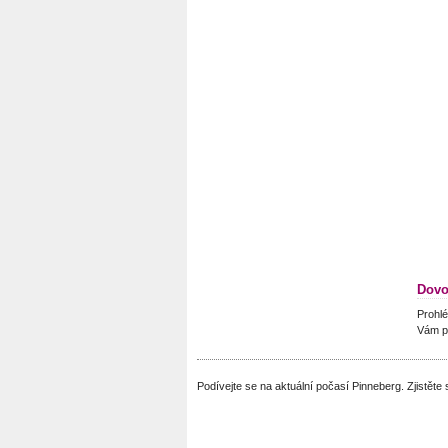
Dovo
Prohlé
Vám p
Podívejte se na aktuální počasí Pinneberg. Zjistět