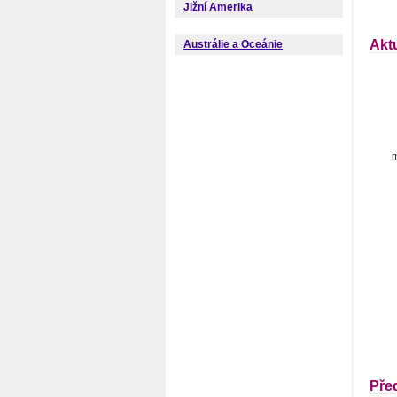
Jižní Amerika
Akt
Austrálie a Oceánie
m
Pře