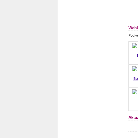
Webk
Podíve
Bl
Aktu