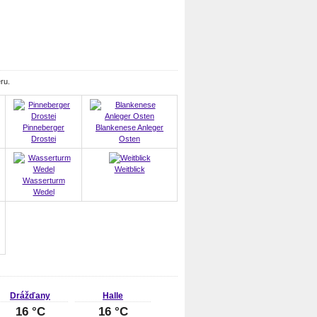
ru.
Pinneberger
Blankenese Anleger
Drostei
Osten
Weitblick
Wasserturm
Wedel
Drážďany
Halle
16 °C
16 °C