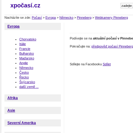
xpočasí.cz
Nacházíte se zde:
Počasí
>
Evropa
>
Německo
>
Pinneberg
>
Webkamery Pinneberg
Evropa
Podívejte se na
aktuální počasí v Pinneb
Chorvatsko
Itálie
Pokračujte na:
předpověď počasí Pinneber
Francie
Bulharsko
Maďarsko
Anglie
Sdílejte na Facebooku
Sdílet
Německo
Česko
Řecko
Švýcarsko
další země ...
Afrika
Asie
Severní Amerika