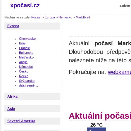
xpočasí.cz
Nacházíte se zde:
Počasí
>
Evropa
>
Německo
>
Marktbreit
Evropa
Chorvatsko
Aktuální
počasí Markt
Itálie
Francie
Dlouhodobou předpově
Bulharsko
Maďarsko
naleznete níže na této 
Anglie
Německo
Pokračujte na:
webkame
Česko
Řecko
Švýcarsko
další země ...
Afrika
Asie
Aktuální počasí
Severní Amerika
26 °C