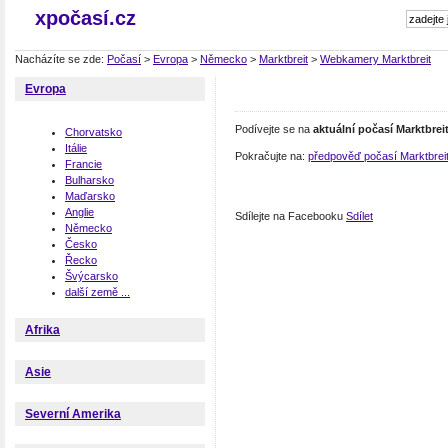
xpočasí.cz
Nacházíte se zde:
Počasí
>
Evropa
>
Německo
>
Marktbreit
>
Webkamery Marktbreit
Evropa
Podívejte se na
aktuální počasí Marktbrei
Chorvatsko
Itálie
Pokračujte na:
předpověď počasí Marktbrei
Francie
Bulharsko
Maďarsko
Anglie
Sdílejte na Facebooku
Sdílet
Německo
Česko
Řecko
Švýcarsko
další země ...
Afrika
Asie
Severní Amerika