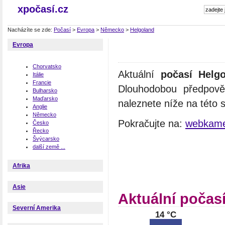
xpočasí.cz
Nacházíte se zde:
Počasí
>
Evropa
>
Německo
>
Helgoland
Evropa
Chorvatsko
Aktuální
počasí Helg
Itálie
Francie
Dlouhodobou předpově
Bulharsko
Maďarsko
naleznete níže na této 
Anglie
Německo
Pokračujte na:
webkame
Česko
Řecko
Švýcarsko
další země ...
Afrika
Asie
Aktuální počas
Severní Amerika
14 °C