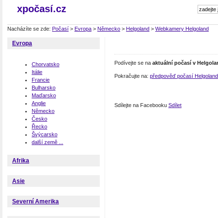
xpočasí.cz
Nacházíte se zde:
Počasí
>
Evropa
>
Německo
>
Helgoland
>
Webkamery Helgoland
Evropa
Podívejte se na
aktuální počasí v Helgol
Chorvatsko
Itálie
Pokračujte na:
předpověď počasí Helgoland
Francie
Bulharsko
Maďarsko
Anglie
Sdílejte na Facebooku
Sdílet
Německo
Česko
Řecko
Švýcarsko
další země ...
Afrika
Asie
Severní Amerika