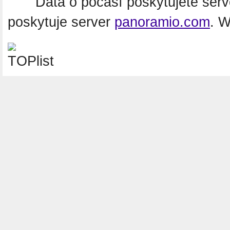
Data o počasí poskytujete ser
poskytuje server
panoramio.com
. 