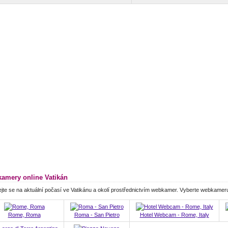
amery online Vatikán
jte se na aktuální počasí ve Vatikánu a okolí prostřednictvím webkamer. Vyberte webkamer
Rome, Roma
Roma - San Pietro
Hotel Webcam - Rome, Italy