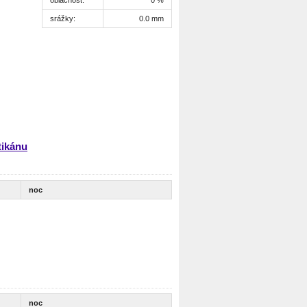
srážky:
0.0 mm
tikánu
noc
noc