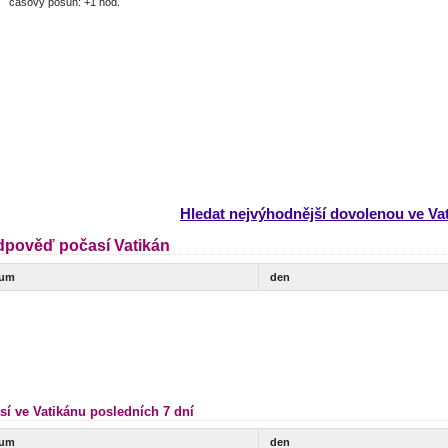
časový posun: +1 hod.
Hledat nejvýhodnější dovolenou ve Va
dpověď počasí Vatikán
tum
den
sí ve Vatikánu posledních 7 dní
tum
den