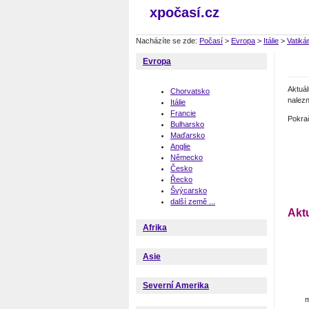
xpočasí.cz
Nacházíte se zde:
Počasí
>
Evropa
>
Itálie
>
Vatiká
Evropa
Aktuá
Chorvatsko
nalezn
Itálie
Francie
Pokra
Bulharsko
Maďarsko
Anglie
Německo
Česko
Řecko
Švýcarsko
další země ...
Aktu
Afrika
Asie
Severní Amerika
m