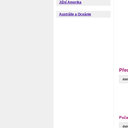
Jižní Amerika
Austrálie a Oceánie
Pře
da
Poča
da