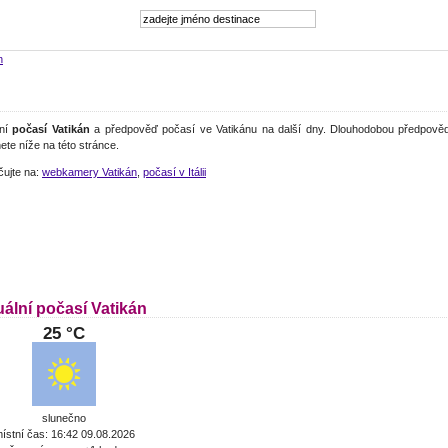
n
lní
počasí Vatikán
a předpověď počasí ve Vatikánu na další dny. Dlouhodobou předpověď
ete níže na této stránce.
čujte na:
webkamery Vatikán
,
počasí v Itálii
ální počasí Vatikán
25 °C
slunečno
ístní čas: 16:42 09.08.2026