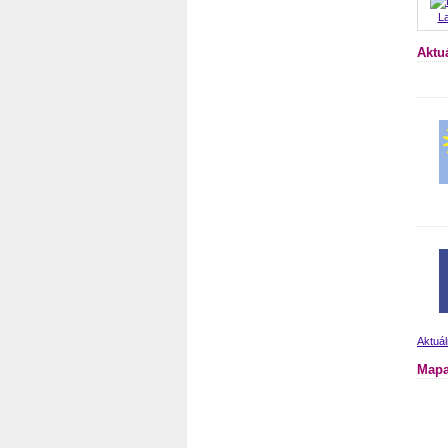
La
Aktuá
Aktuál
Mapa 