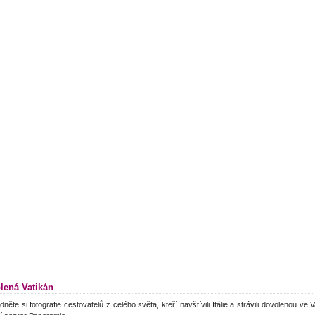
lená Vatikán
dněte si fotografie cestovatelů z celého světa, kteří navštívili Itálie a strávili dovolenou ve