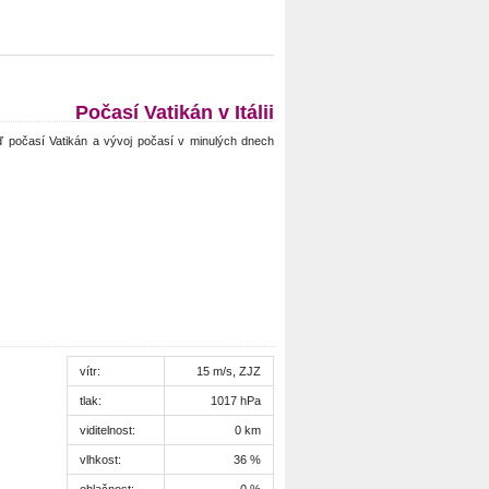
Počasí Vatikán v Itálii
 počasí Vatikán a vývoj počasí v minulých dnech
vítr:
15 m/s, ZJZ
tlak:
1017 hPa
viditelnost:
0 km
vlhkost:
36 %
oblačnost:
0 %