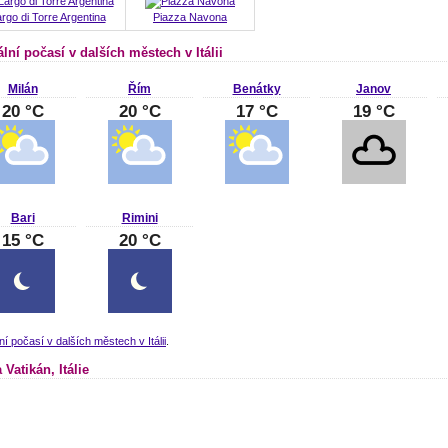
rgo di Torre Argentina
Piazza Navona
lní počasí v dalších městech v Itálii
Milán
Řím
Benátky
Janov
20 °C
20 °C
17 °C
19 °C
Bari
Rimini
15 °C
20 °C
ní počasí v dalších městech v Itálii
.
Vatikán, Itálie