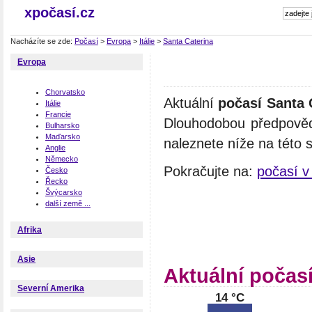
xpočasí.cz
Nacházíte se zde:
Počasí
>
Evropa
>
Itálie
>
Santa Caterina
Evropa
Chorvatsko
Aktuální
počasí Santa 
Itálie
Francie
Dlouhodobou předpověď
Bulharsko
Maďarsko
naleznete níže na této 
Anglie
Německo
Pokračujte na:
počasí v I
Česko
Řecko
Švýcarsko
další země ...
Afrika
Asie
Aktuální počasí
Severní Amerika
14 °C