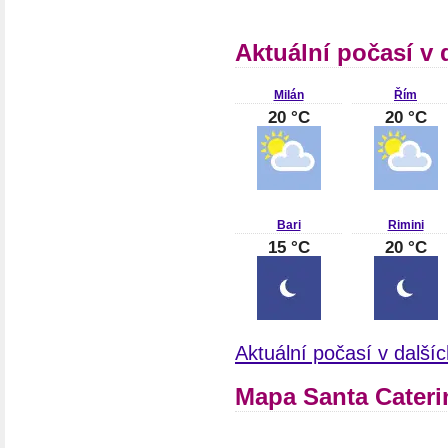
Aktuální počasí v d
Milán
Řím
20 °C
20 °C
Bari
Rimini
15 °C
20 °C
Aktuální počasí v dalšíc
Mapa Santa Caterin