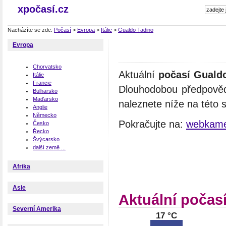
xpočasí.cz
Nacházíte se zde:
Počasí
>
Evropa
>
Itálie
>
Gualdo Tadino
Evropa
Chorvatsko
Aktuální
počasí Guald
Itálie
Francie
Dlouhodobou předpověď
Bulharsko
Maďarsko
naleznete níže na této 
Anglie
Německo
Pokračujte na:
webkame
Česko
Řecko
Švýcarsko
další země ...
Afrika
Asie
Aktuální počas
Severní Amerika
17 °C