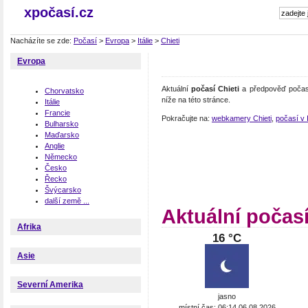
xpočasí.cz
Nacházíte se zde:
Počasí
>
Evropa
>
Itálie
>
Chieti
Evropa
Aktuální
počasí Chieti
a předpověď počasí
Chorvatsko
níže na této stránce.
Itálie
Francie
Pokračujte na:
webkamery Chieti
,
počasí v It
Bulharsko
Maďarsko
Anglie
Německo
Česko
Řecko
Švýcarsko
další země ...
Aktuální počasí
Afrika
16 °C
Asie
Severní Amerika
jasno
místní čas: 06:14 06.08.2026