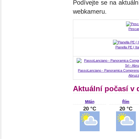
Podívejte se na aktuáln
webkameru.
Pesca
Pianella PE ( It
PassoLanciano - Panoramica Comprensor
Abruz
Aktuální počasí v d
Milán
Řím
20 °C
20 °C