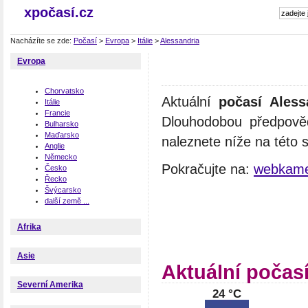
xpočasí.cz
Nacházíte se zde:
Počasí
>
Evropa
>
Itálie
>
Alessandria
Evropa
Chorvatsko
Aktuální
počasí Aless
Itálie
Francie
Dlouhodobou předpověď
Bulharsko
Maďarsko
naleznete níže na této 
Anglie
Německo
Pokračujte na:
webkame
Česko
Řecko
Švýcarsko
další země ...
Afrika
Asie
Aktuální počas
Severní Amerika
24 °C