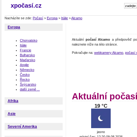
xpočasí.cz
Nacházíte se zde:
Počasí
>
Evropa
>
Itálie
>
Alcamo
Evropa
Aktuální
počasí Alcamo
a předpověď poč
Chorvatsko
naleznete níže na této stránce.
Itálie
Francie
Pokračujte na:
webkamery Alcamo
,
počasí v 
Bulharsko
Maďarsko
Anglie
Německo
Česko
Řecko
Švýcarsko
další země ...
Aktuální počas
Afrika
19 °C
Asie
Severní Amerika
jasno
místní čas: 12:20 09.08.2026