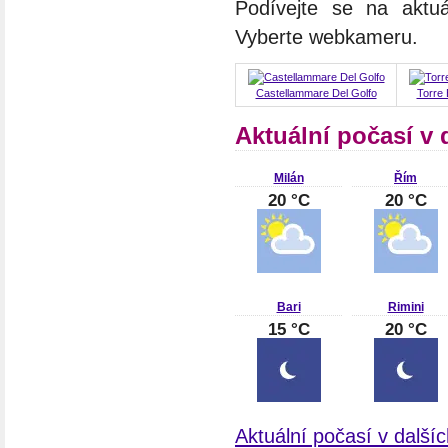
Podívejte se na aktuá
Vyberte webkameru.
Castellammare Del Golfo
Torre 
Aktuální počasí v d
Milán
Řím
20 °C
20 °C
Bari
Rimini
15 °C
20 °C
Aktuální počasí v dalšíc