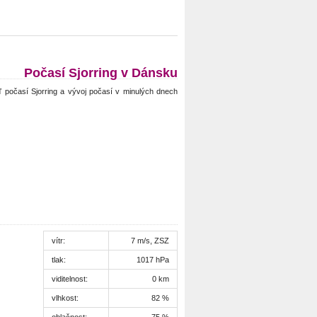
Počasí Sjorring v Dánsku
 počasí Sjorring a vývoj počasí v minulých dnech
vítr:
7 m/s, ZSZ
tlak:
1017 hPa
viditelnost:
0 km
vlhkost:
82 %
oblačnost:
75 %