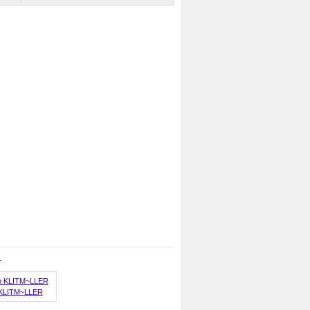
.
m KLITM~LLER