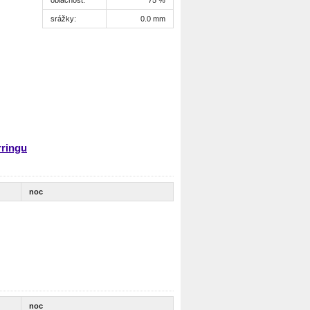
srážky:
0.0 mm
rringu
noc
noc