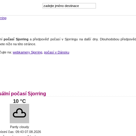
rring
lní
počasí Sjorring
a předpověď počasí v Sjorringu na další dny. Dlouhodobou předpověď
ete níže na této stránce.
čujte na:
webkamery Sjorring
,
počasí v Dánsku
ální počasí Sjorring
10 °C
Partly cloudy
ístní čas: 09:43 07.08.2026