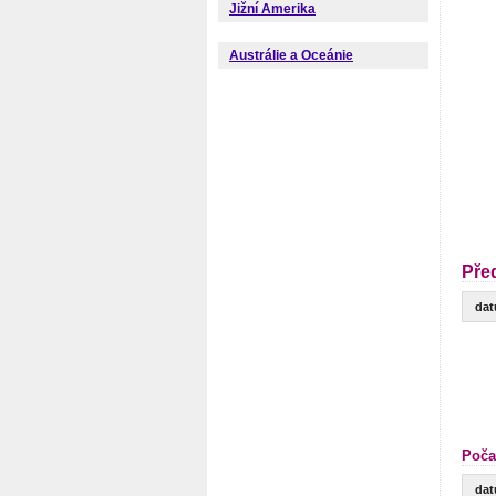
Jižní Amerika
Austrálie a Oceánie
Pře
da
Poča
da