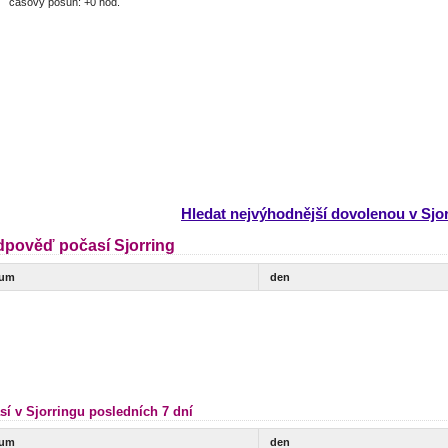
časový posun: +0 hod.
Hledat nejvýhodnější dovolenou v Sjo
dpověď počasí Sjorring
tum
den
sí v Sjorringu posledních 7 dní
tum
den