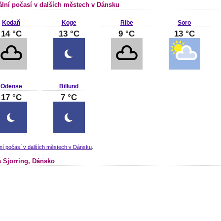
ální počasí v dalších městech v Dánsku
Kodaň
Koge
Ribe
Soro
14 °C
13 °C
9 °C
13 °C
Odense
Billund
17 °C
7 °C
ní počasí v dalších městech v Dánsku
.
 Sjorring, Dánsko