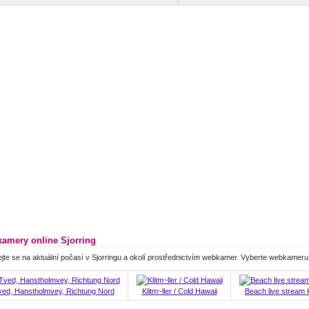
amery online Sjorring
jte se na aktuální počasí v Sjorringu a okolí prostřednictvím webkamer. Vyberte webkameru
ved, Hanstholmvey, Richtung Nord
Klitm~ller / Cold Hawaii
Beach live strea