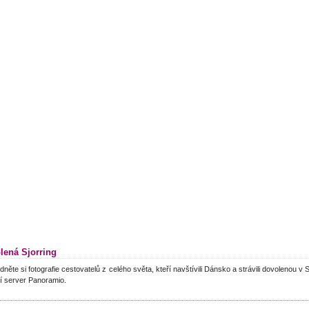
lená Sjorring
dněte si fotografie cestovatelů z celého světa, kteří navštívili Dánsko a strávili dovolenou v 
í server Panoramio.