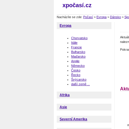
xpočasí.cz
Nacházíte se zde:
Počasí
>
Evropa
>
Dánsko
>
Sjo
Evropa
Aktuá
Chorvatsko
nalezn
Itálie
Francie
Pokra
Bulharsko
Maďarsko
Anglie
Německo
Česko
Řecko
Švýcarsko
další země ...
Aktu
Afrika
Asie
Severní Amerika
m