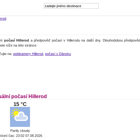
lerod
lní
počasí Hillerod
a předpověď počasí v Hillerodu na další dny. Dlouhodobou předpověď
ete níže na této stránce.
čujte na:
webkamery Hillerod
,
počasí v Dánsku
ální počasí Hillerod
15 °C
Partly cloudy
ístní čas: 23:02 07.08.2026