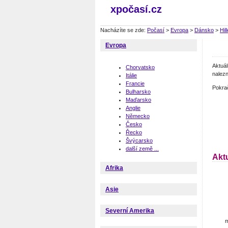
xpočasí.cz
Nacházíte se zde:
Počasí
>
Evropa
>
Dánsko
>
Hil
Evropa
Aktuá
Chorvatsko
nalezn
Itálie
Francie
Pokra
Bulharsko
Maďarsko
Anglie
Německo
Česko
Řecko
Švýcarsko
další země ...
Aktu
Afrika
Asie
Severní Amerika
m