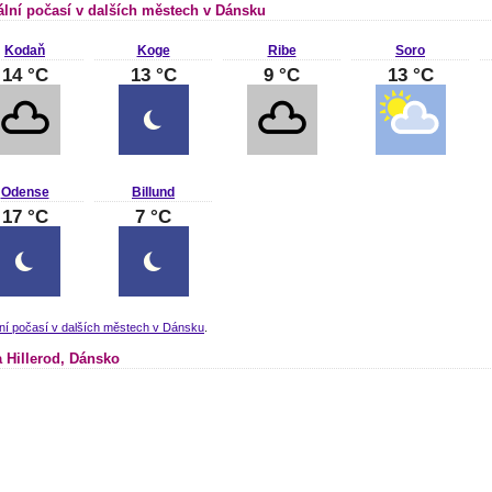
ální počasí v dalších městech v Dánsku
Kodaň
Koge
Ribe
Soro
14 °C
13 °C
9 °C
13 °C
Odense
Billund
17 °C
7 °C
ní počasí v dalších městech v Dánsku
.
 Hillerod, Dánsko