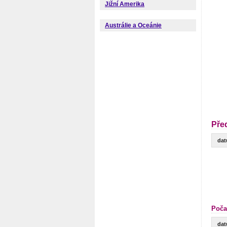
Jižní Amerika
Austrálie a Oceánie
Pře
da
Poča
da