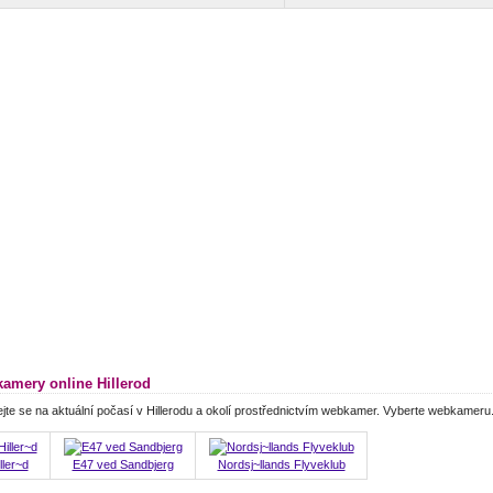
amery online Hillerod
jte se na aktuální počasí v Hillerodu a okolí prostřednictvím webkamer. Vyberte webkameru
ller~d
E47 ved Sandbjerg
Nordsj~llands Flyveklub