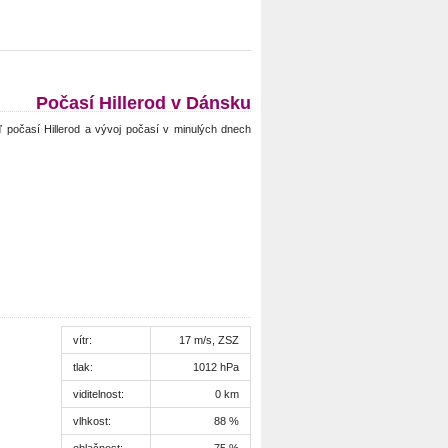
Počasí Hillerod v Dánsku
 počasí Hillerod a vývoj počasí v minulých dnech
vítr:
17 m/s, ZSZ
tlak:
1012 hPa
viditelnost:
0 km
vlhkost:
88 %
oblačnost:
75 %