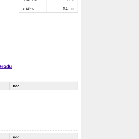
srážky:
0.1 mm
lerodu
noc
noc