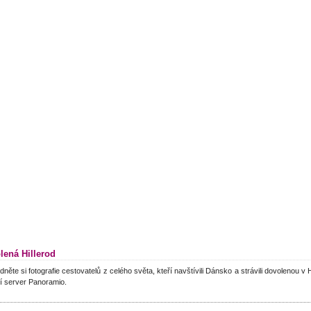
lená Hillerod
dněte si fotografie cestovatelů z celého světa, kteří navštívili Dánsko a strávili dovolenou v 
í server Panoramio.