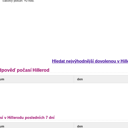
časový posun: +0 hod.
Hledat nejvýhodnější dovolenou v Hil
dpověď počasí Hillerod
tum
den
sí v Hillerodu posledních 7 dní
tum
den