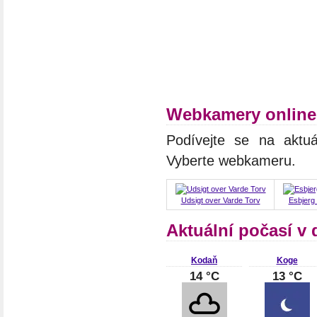
Webkamery online
Podívejte se na aktuá
Vyberte webkameru.
Udsigt over Varde Torv
Esbjerg 
Aktuální počasí v
Kodaň
Koge
14 °C
13 °C