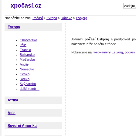
xpočasí.cz
Nacházíte se zde:
Počasí
>
Evropa
>
Dánsko
>
Esbjerg
Evropa
Aktuální
počasí Esbjerg
a předpověď poč
Chorvatsko
naleznete níže na této stránce.
Itálie
Francie
Pokračujte na:
webkamery Esbjerg
,
počasí
Bulharsko
Maďarsko
Anglie
Německo
Česko
Řecko
Švýcarsko
další země ...
Afrika
Asie
Severní Amerika