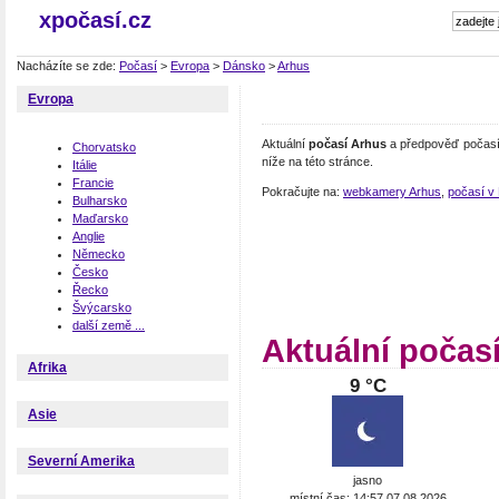
xpočasí.cz
Nacházíte se zde:
Počasí
>
Evropa
>
Dánsko
>
Arhus
Evropa
Aktuální
počasí Arhus
a předpověď počasí 
Chorvatsko
níže na této stránce.
Itálie
Francie
Pokračujte na:
webkamery Arhus
,
počasí v
Bulharsko
Maďarsko
Anglie
Německo
Česko
Řecko
Švýcarsko
další země ...
Aktuální počas
Afrika
9 °C
Asie
Severní Amerika
jasno
místní čas: 14:57 07.08.2026