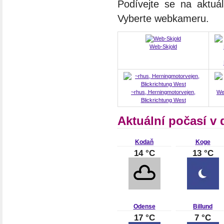
Podívejte se na aktuá
Vyberte webkameru.
Web-Skjold
~rhus, Herningmotorvejen,
We
Blickrichtung West
Aktuální počasí v
Kodaň
Koge
14 °C
13 °C
Odense
Billund
17 °C
7 °C