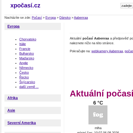
xpočasí.cz
Nacházíte se zde:
Počasí
>
Evropa
>
Dánsko
>
Aabenraa
Evropa
Aktuální
počasí Aabenraa
a předpověď poč
Chorvatsko
naleznete níže na této stránce.
Itálie
Francie
Pokračujte na:
webkamery Aabenraa
,
počas
Bulharsko
Maďarsko
Anglie
Německo
Česko
Řecko
Švýcarsko
další země ...
Aktuální počas
Afrika
6 °C
Asie
Severní Amerika
mlha
místní čas: 10:07 06.08.2026