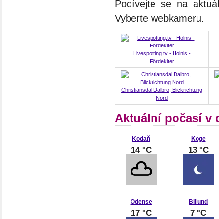
Podívejte se na aktuá
Vyberte webkameru.
Livespotting.tv - Holnis -
Fördekiter
Christiansdal Dalbro, Blickrichtung
Nord
Aktuální počasí v
Kodaň
Koge
14 °C
13 °C
Odense
Billund
17 °C
7 °C