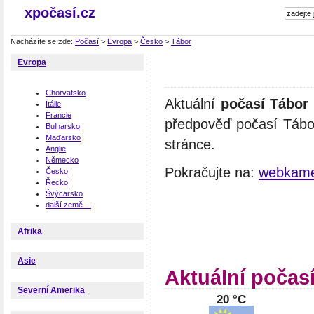
xpočasí.cz
Nacházíte se zde:
Počasí
>
Evropa
>
Česko
>
Tábor
Evropa
Chorvatsko
Aktuální
počasí Tábor
Itálie
Francie
předpověď počasí Tábor
Bulharsko
Maďarsko
stránce.
Anglie
Německo
Pokračujte na:
webkame
Česko
Řecko
Švýcarsko
další země ...
Afrika
Asie
Aktuální počas
Severní Amerika
20 °C