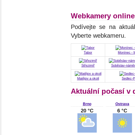
Webkamery online
Podívejte se na aktuá
Vyberte webkameru.
Tabor
Monínec - 
Střezimíř
Soběslav-náměs
Matějov a okolí
Sedlec-P
Aktuální počasí v 
Brno
Ostrava
20 °C
6 °C