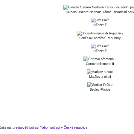
Divadlo Oskara Nedbala Tábor - divadelní par
Střezimíř
Soběslav-náměstí Republiky
Střezimíř
Čertovo břemeno II
Matějov a okolí
Sedlec-Prčice
čujte na:
předpověď počasí Tábor
,
počasí v České republice