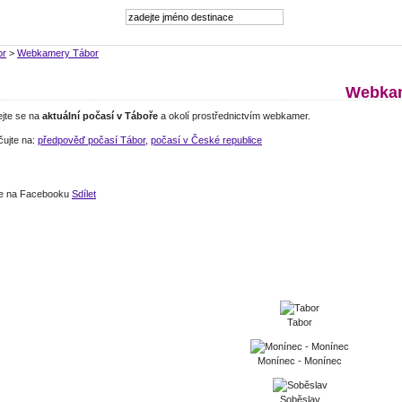
or
>
Webkamery Tábor
Webkam
ejte se na
aktuální počasí v Táboře
a okolí prostřednictvím webkamer.
čujte na:
předpověď počasí Tábor
,
počasí v České republice
jte na Facebooku
Sdílet
Tabor
Monínec - Monínec
Soběslav