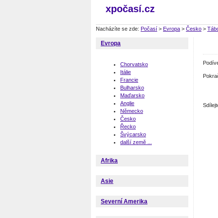
xpočasí.cz
Nacházíte se zde:
Počasí
>
Evropa
>
Česko
>
Táb
Evropa
Podív
Chorvatsko
Itálie
Pokra
Francie
Bulharsko
Maďarsko
Anglie
Sdíle
Německo
Česko
Řecko
Švýcarsko
další země ...
Afrika
Asie
Severní Amerika