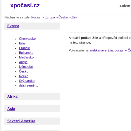
xpočasí.cz
Nacházíte se zde:
Počasí
>
Evropa
>
Česko
>
Zlín
Evropa
Aktuální
počasí Zlín
a předpověď počasí ve
Chorvatsko
na této stránce.
Itálie
Francie
Pokračujte na:
webkamery Zlín
,
počasí v Č
Bulharsko
Maďarsko
Anglie
Německo
Česko
Řecko
Švýcarsko
další země ...
Afrika
Asie
Severní Amerika