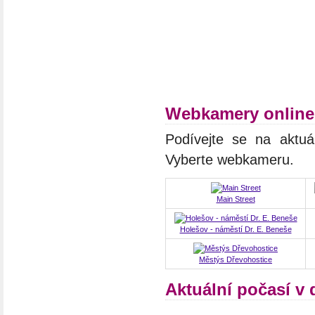
Webkamery online 
Podívejte se na aktuá
Vyberte webkameru.
Main Street
Holešov - náměstí Dr. E. Beneše
Městýs Dřevohostice
Aktuální počasí v 