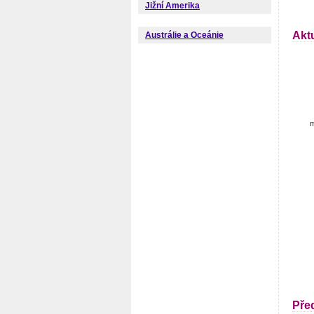
Jižní Amerika
Akt
Austrálie a Oceánie
m
Pře