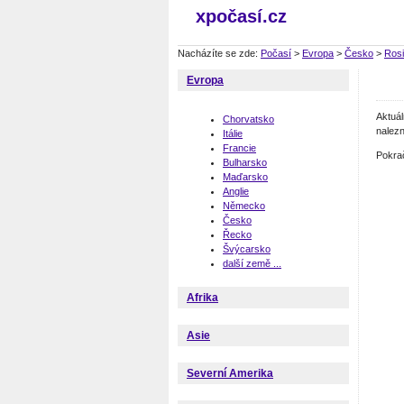
xpočasí.cz
Nacházíte se zde:
Počasí
>
Evropa
>
Česko
>
Ros
Evropa
Aktuá
Chorvatsko
nalezn
Itálie
Francie
Pokra
Bulharsko
Maďarsko
Anglie
Německo
Česko
Řecko
Švýcarsko
další země ...
Afrika
Asie
Severní Amerika