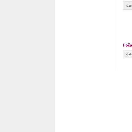
da
Poča
da