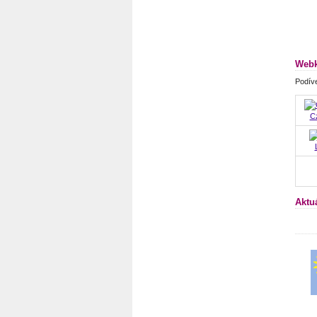
Webk
Podíve
Cz
Aktu