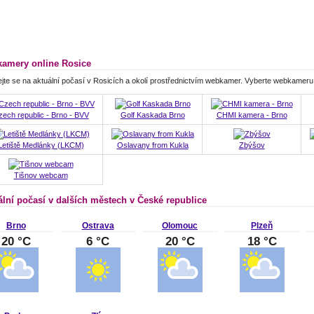
amery online Rosice
jte se na aktuální počasí v Rosicích a okolí prostřednictvím webkamer. Vyberte webkameru
ech republic - Brno - BVV
Golf Kaskada Brno
CHMI kamera - Brno
Letiště Medlánky (LKCM)
Oslavany from Kukla
Zbýšov
Tišnov webcam
ální počasí v dalších městech v České republice
Brno
Ostrava
Olomouc
Plzeň
20 °C
6 °C
20 °C
18 °C