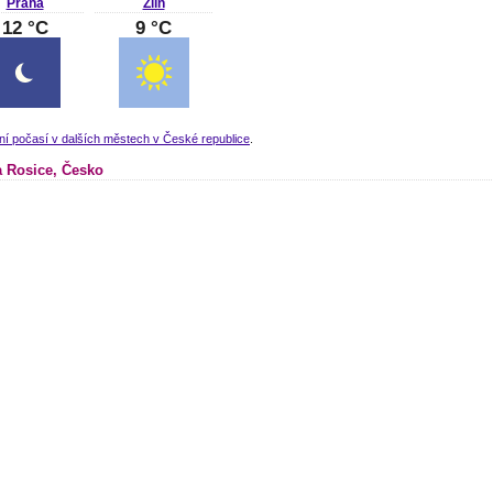
Praha
Zlín
12 °C
9 °C
ní počasí v dalších městech v České republice
.
 Rosice, Česko