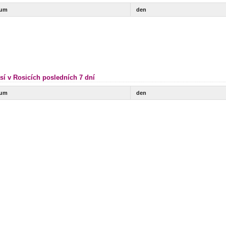
tum
den
sí v Rosicích posledních 7 dní
tum
den