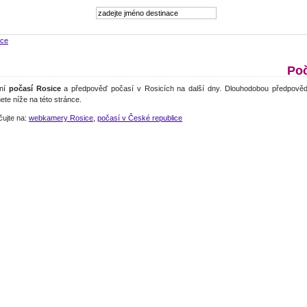
ice
Poč
lní
počasí Rosice
a předpověď počasí v Rosicích na další dny. Dlouhodobou předpověď
ete níže na této stránce.
čujte na:
webkamery Rosice
,
počasí v České republice