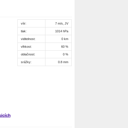
vítr:
7 m/s, JV
tlak:
1014 hPa
viditelnost:
0 km
vlhkost:
60 %
oblačnost:
0 %
srážky:
0.8 mm
icích