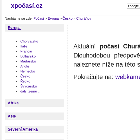
xpočasí.cz
Nacházíte se zde:
Počasí
>
Evropa
>
Česko
>
Churáňov
Evropa
Chorvatsko
Aktuální
počasí Chur
Itálie
Francie
Dlouhodobou předpově
Bulharsko
Maďarsko
naleznete níže na této 
Anglie
Německo
Pokračujte na:
webkame
Česko
Řecko
Švýcarsko
další země ...
Afrika
Asie
Severní Amerika