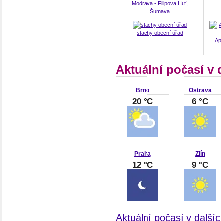
Modrava - Filipova Huť,
Šumava
stachy obecní úřad
Ap
Aktuální počasí v 
Brno
Ostrava
20 °C
6 °C
Praha
Zlín
12 °C
9 °C
Aktuální počasí v další