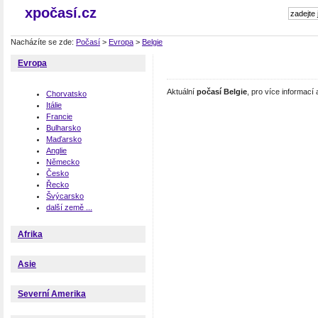
xpočasí.cz
Nacházíte se zde:
Počasí
>
Evropa
>
Belgie
Evropa
Aktuální
počasí Belgie
, pro více informací
Chorvatsko
Itálie
Francie
Bulharsko
Maďarsko
Anglie
Německo
Česko
Řecko
Švýcarsko
další země ...
Afrika
Asie
Severní Amerika