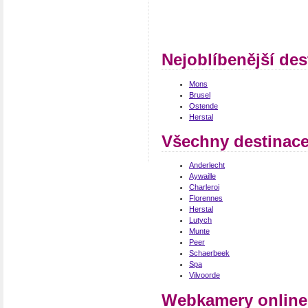
Nejoblíbenější des
Mons
Brusel
Ostende
Herstal
Všechny destinace
Anderlecht
Aywaille
Charleroi
Florennes
Herstal
Lutych
Munte
Peer
Schaerbeek
Spa
Vilvoorde
Webkamery online