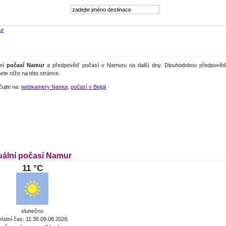
ur
lní
počasí Namur
a předpověď počasí v Namuru na další dny. Dlouhodobou předpověď
ete níže na této stránce.
čujte na:
webkamery Namur
,
počasí v Belgii
uální počasí Namur
11 °C
slunečno
ístní čas: 11:36 09.08.2026