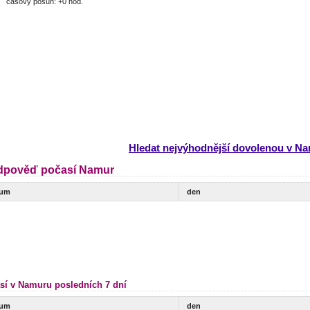
časový posun: +0 hod.
Hledat nejvýhodnější dovolenou v N
dpověď počasí Namur
tum
den
sí v Namuru posledních 7 dní
tum
den