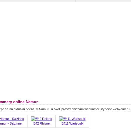
amery online Namur
jte se na aktuální počasí v Namuru a okolí prostřednictvím webkamer. Vyberte webkameru.
mur - Salzinne
E42 Rhisne
E411 Warisoulx