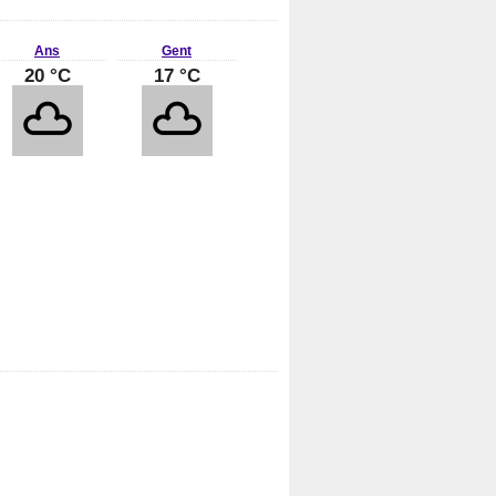
Ans
Gent
20 °C
17 °C