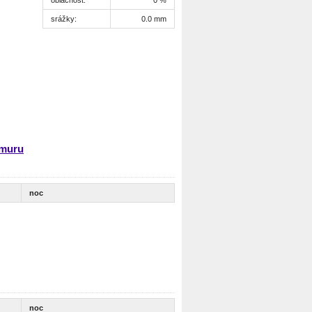
srážky:
0.0 mm
amuru
noc
noc