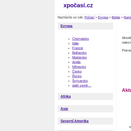
xpočasí.cz
Nacházíte se zde:
Počasí
>
Evropa
>
Belgie
>
Nam
Evropa
Aktuá
Chorvatsko
nalezn
Itálie
Francie
Pokra
Bulharsko
Maďarsko
Anglie
Německo
Česko
Řecko
Švýcarsko
další země ...
Akt
Afrika
Asie
Severní Amerika
m