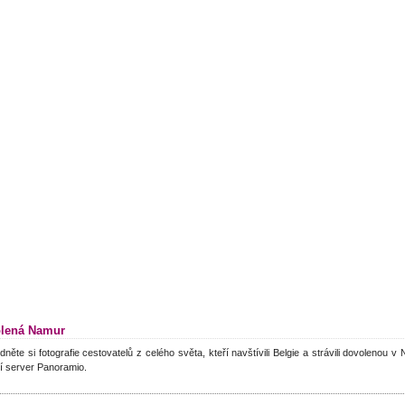
lená Namur
dněte si fotografie cestovatelů z celého světa, kteří navštívili Belgie a strávili dovolenou 
í server Panoramio.