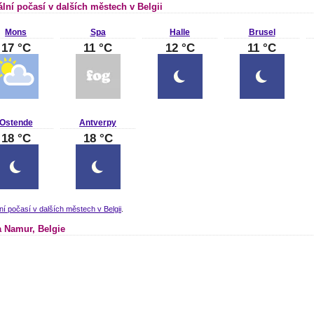
ální počasí v dalších městech v Belgii
Mons
Spa
Halle
Brusel
17 °C
11 °C
12 °C
11 °C
Ostende
Antverpy
18 °C
18 °C
ní počasí v dalších městech v Belgii
.
 Namur, Belgie