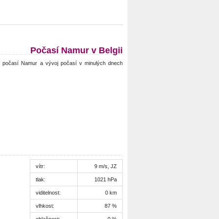
Počasí Namur v Belgii
 počasí Namur a vývoj počasí v minulých dnech
vítr:
9 m/s, JZ
tlak:
1021 hPa
viditelnost:
0 km
vlhkost:
87 %
oblačnost:
0 %