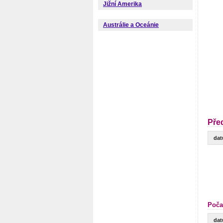
Jižní Amerika
Austrálie a Oceánie
Pře
da
Poča
da