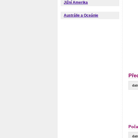
Jižní Amerika
Austrálie a Oceánie
Pře
da
Poča
da