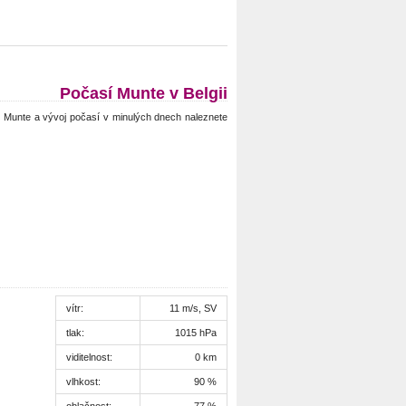
Počasí Munte v Belgii
Munte a vývoj počasí v minulých dnech naleznete
vítr:
11 m/s, SV
tlak:
1015 hPa
viditelnost:
0 km
vlhkost:
90 %
oblačnost:
77 %