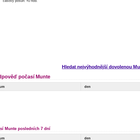
časový posun: +0 hod.
Hledat nejvýhodnější dovolenou Mu
dpověď počasí Munte
tum
den
sí Munte posledních 7 dní
tum
den