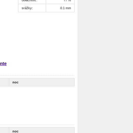
srážky:
0.1 mm
nte
noc
noc