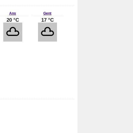
Ans
Gent
20 °C
17 °C