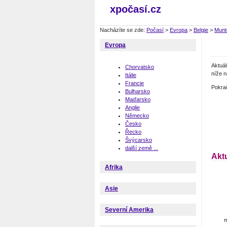
xpočasí.cz
Nacházíte se zde:
Počasí
>
Evropa
>
Belgie
>
Munt
Evropa
Aktuá
Chorvatsko
níže n
Itálie
Francie
Pokra
Bulharsko
Maďarsko
Anglie
Německo
Česko
Řecko
Švýcarsko
další země ...
Akt
Afrika
Asie
Severní Amerika
m