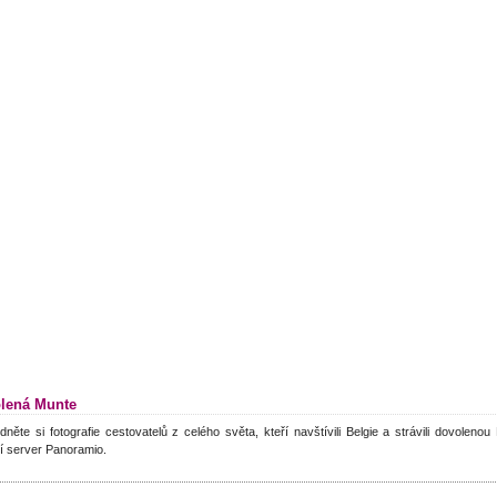
lená Munte
dněte si fotografie cestovatelů z celého světa, kteří navštívili Belgie a strávili dovoleno
í server Panoramio.