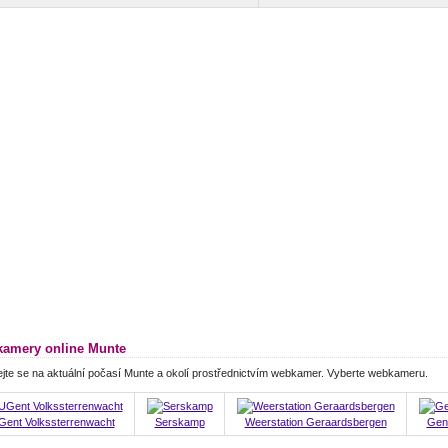
amery online Munte
jte se na aktuální počasí Munte a okolí prostřednictvím webkamer. Vyberte webkameru.
Gent Volkssterrenwacht
Serskamp
Weerstation Geraardsbergen
Gent