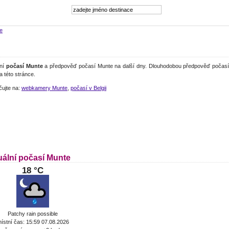
e
lní
počasí Munte
a předpověď počasí Munte na další dny. Dlouhodobou předpověď počasí 
a této stránce.
čujte na:
webkamery Munte
,
počasí v Belgii
uální počasí Munte
18 °C
Patchy rain possible
ístní čas: 15:59 07.08.2026