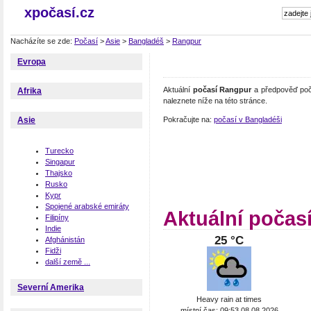
xpočasí.cz
Nacházíte se zde:
Počasí
>
Asie
>
Bangladéš
>
Rangpur
Evropa
Aktuální
počasí Rangpur
a předpověď poč
Afrika
naleznete níže na této stránce.
Pokračujte na:
počasí v Bangladéši
Asie
Turecko
Singapur
Thajsko
Rusko
Kypr
Spojené arabské emiráty
Aktuální počas
Filipíny
Indie
25 °C
Afghánistán
Fidži
další země ...
Severní Amerika
Heavy rain at times
místní čas: 09:53 08.08.2026