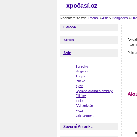
xpočasí.cz
Nacházíte se zde:
Počasí
>
Asie
>
Bangladéš
>
Dh
Evropa
Aktuá
Afrika
níže n
Pokra
Asie
Turecko
Singapur
Thajsko
Rusko
Kypr
Spojené arabské emiráty
Akt
Filipíny
Indie
Afghánistán
Fidži
další země ...
Severní Amerika
m