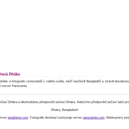
lená Dháka
dněte si fotografie cestovatelů z celého světa, kteří navštívili Bangladéš a strávili dovolen
í server Panoramio.
 počasí Dháka a dlouhodobou předpověď počasí Dháka. Nabízíme předpověď počasí také pro 
Dhaka, Bangladesh
server
weatherio.com
. Fotografie destinací poskytuje server
panoramio.com
. Webkamery pos