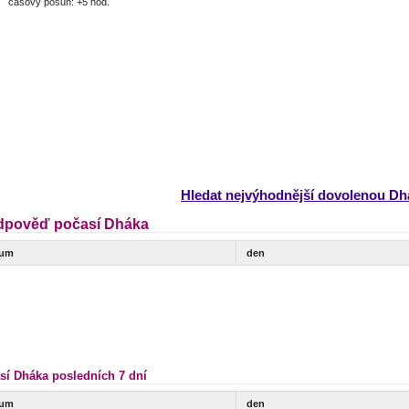
časový posun: +5 hod.
Hledat nejvýhodnější dovolenou Dh
dpověď počasí Dháka
tum
den
sí Dháka posledních 7 dní
tum
den