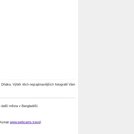
ou Dháka. Výběr těch nejzajímavějších fotografií Vám
další města v Bangladéši.
kytuje
www.webcams.travel
.