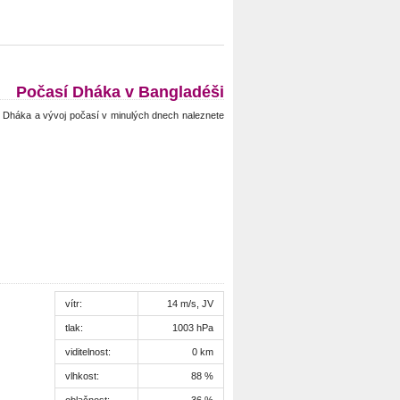
Počasí Dháka v Bangladéši
Dháka a vývoj počasí v minulých dnech naleznete
vítr:
14 m/s, JV
tlak:
1003 hPa
viditelnost:
0 km
vlhkost:
88 %
oblačnost:
36 %