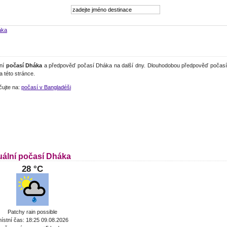
áka
lní
počasí Dháka
a předpověď počasí Dháka na další dny. Dlouhodobou předpověď počasí 
a této stránce.
čujte na:
počasí v Bangladéši
uální počasí Dháka
28 °C
Patchy rain possible
ístní čas: 18:25 09.08.2026