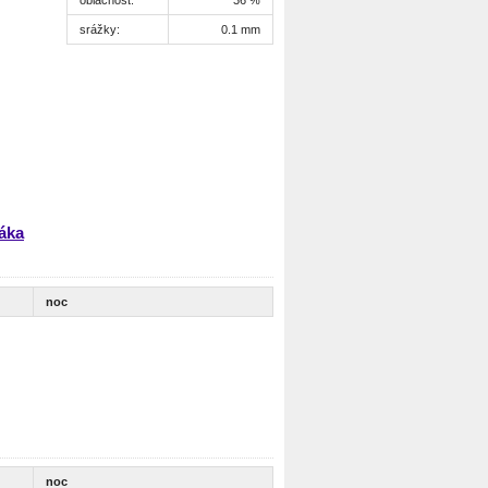
srážky:
0.1 mm
áka
noc
noc