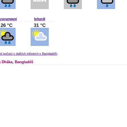
rayanganj
Ishurdi
26 °C
31 °C
ní počasí v dalších městech v Bangladéši
.
 Dháka, Bangladéš