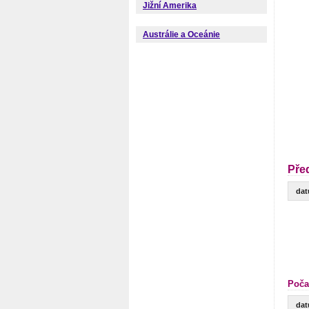
Jižní Amerika
Austrálie a Oceánie
Pře
da
Poča
da