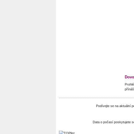
Dovo
Prohlé
přínáš
Podívejte se na aktuální
Data o počasí poskytujete 