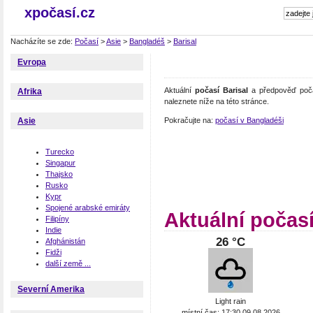
xpočasí.cz
Nacházíte se zde:
Počasí
>
Asie
>
Bangladéš
>
Barisal
Evropa
Aktuální
počasí Barisal
a předpověď počas
Afrika
naleznete níže na této stránce.
Pokračujte na:
počasí v Bangladéši
Asie
Turecko
Singapur
Thajsko
Rusko
Kypr
Spojené arabské emiráty
Aktuální počasí
Filipíny
Indie
26 °C
Afghánistán
Fidži
další země ...
Severní Amerika
Light rain
místní čas: 17:30 09.08.2026