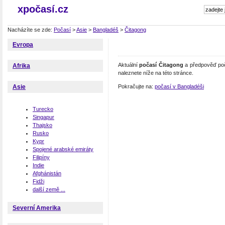
xpočasí.cz
Nacházíte se zde:
Počasí
>
Asie
>
Bangladéš
>
Čitagong
Evropa
Aktuální
počasí Čitagong
a předpověď poč
Afrika
naleznete níže na této stránce.
Pokračujte na:
počasí v Bangladéši
Asie
Turecko
Singapur
Thajsko
Rusko
Kypr
Spojené arabské emiráty
Filipíny
Indie
Afghánistán
Fidži
další země ...
Severní Amerika