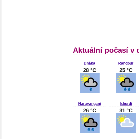
Aktuální počasí v
Dháka
Rangpur
28 °C
25 °C
Narayanganj
Ishurdi
26 °C
31 °C